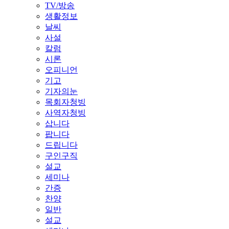
TV/방송
생활정보
날씨
사설
칼럼
시론
오피니언
기고
기자의눈
목회자청빙
사역자청빙
삽니다
팝니다
드립니다
구인구직
설교
세미나
간증
찬양
일반
설교