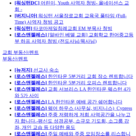
[워싱턴DC]
어린이, Youth 사역자 청빙- 올네이션스 교
회 -
[버지니아]
워싱턴 서울장로교회 교육국 풀타임 (Full-
Time) 사역자 청빙 공고
[워싱턴]
타코마제일침례교회 EM 부목사 청빙
[로스앤젤레스]
[얼바인 베델 교회] 교회학교 한어중고등
부 하프 사역자 청빙 (전도사님/목사님)
교회 부동산/렌트
부동산/렌트
[뉴저지]
선교사 숙소
[로스앤젤레스]
한인타운 5분거리 교회 장소 렌트합니다
[로스앤젤레스]
한인타운 5분거리 오피스 렌트합니다
[로스앤젤레스]
교회 서브리스 LA 한인타운 웨스턴 4가
와 5가 사이
[로스앤젤레스]
LA 한인타운 예배 공간 쉐어합니다
[로스앤젤레스]
웨어 하우스 (사무실, 비지니스)_Cypress
[로스앤젤레스]
주중 저렴하게 저희 사역공간을 나누고
자 합니다.-평신도 성경공부, 소규모 기도회, 소그룹 강
좌, 개인 교습 등 다양한 용도
[로스앤젤레스]
주일 예배와 주중 모임장소를 리스합니