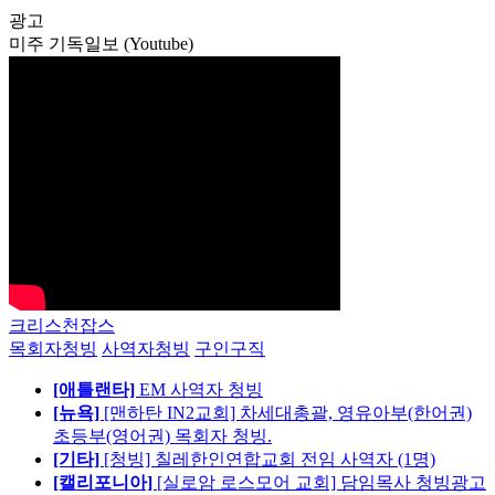
광고
미주 기독일보 (Youtube)
크리스천잡스
목회자청빙
사역자청빙
구인구직
[애틀랜타]
EM 사역자 청빙
[뉴욕]
[맨하탄 IN2교회] 차세대총괄, 영유아부(한어권)
초등부(영어권) 목회자 청빙.
[기타]
[청빙] 칠레한인연합교회 전임 사역자 (1명)
[캘리포니아]
[실로암 로스모어 교회] 담임목사 청빙광고