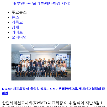
다(부엔나팍/풀러튼/애나하임 지역)
주요뉴스
뉴스
기독교
경제
라이프
오피니언
KWMF 대표회장 이·취임식 성료… GMU·은혜한인교회, 세계선교 협력의 장
마련
한인세계선교사회(KWMF) 대표회장 이·취임식이 지난 8월 1