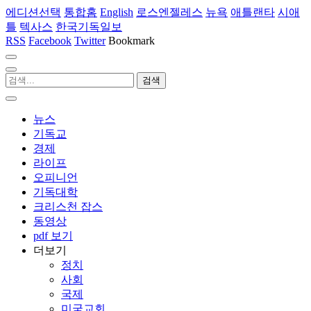
에디션선택
통합홈
English
로스엔젤레스
뉴욕
애틀랜타
시애
틀
텍사스
한국기독일보
RSS
Facebook
Twitter
Bookmark
뉴스
기독교
경제
라이프
오피니언
기독대학
크리스천 잡스
동영상
pdf 보기
더보기
정치
사회
국제
미국교회