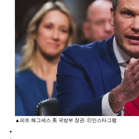
▲피트 헤그세스 美 국방부 장관. ⓒ인스타그램