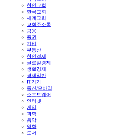
한인교회
한국교회
세계교회
교회주소록
금융
증권
기업
부동산
한인경제
글로벌경제
생활경제
경제일반
IT기기
통신/모바일
소프트웨어
인터넷
게임
과학
음악
영화
도서