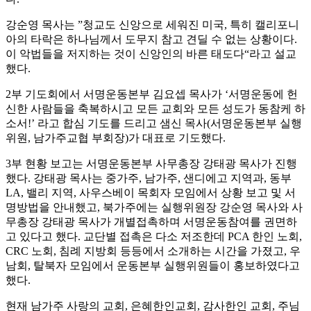
강순영 목사는 ”청교도 신앙으로 세워진 미국, 특히 캘리포니
아의 타락은 하나님께서 도무지 참고 견딜 수 없는 상황이다.
이 악법들을 저지하는 것이 신앙인의 바른 태도다“라고 설교
했다.
2부 기도회에서 서명운동본부 김요셉 목사가 ‘서명운동에 헌
신한 사람들을 축복하시고 모든 교회와 모든 성도가 동참케 하
소서!’ 라고 합심 기도를 드리고 샘신 목사(서명운동본부 실행
위원, 남가주교협 부회장)가 대표로 기도했다.
3부 현황 보고는 서명운동본부 사무총장 강태광 목사가 진행
했다. 강태광 목사는 중가주, 남가주, 샌디에고 지역과, 동부
LA, 밸리 지역, 사우스베이 목회자 모임에서 상황 보고 및 서
명방법을 안내했고, 북가주에는 실행위원장 강순영 목사와 사
무총장 강태광 목사가 개별접촉하며 서명운동참여를 권면하
고 있다고 했다. 교단별 접촉은 다소 저조한데 PCA 한인 노회,
CRC 노회, 침례 지방회 등등에서 소개하는 시간을 가졌고, 우
남회, 탈북자 모임에서 운동본부 실행위원들이 홍보하였다고
했다.
현재 남가주 사랑의 교회, 은혜한인교회, 감사한인 교회, 주님