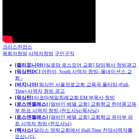
크리스천잡스
목회자청빙
사역자청빙
구인구직
[캘리포니아]
[실로암 로스모어 교회] 담임목사 청빙광고
[워싱턴DC]
어린이, Youth 사역자 청빙- 올네이션스 교
회 -
[버지니아]
워싱턴 서울장로교회 교육국 풀타임 (Full-
Time) 사역자 청빙 공고
[워싱턴]
타코마제일침례교회 EM 부목사 청빙
[로스앤젤레스]
[얼바인 베델 교회] 교회학교 한어중고등
부 하프 사역자 청빙 (전도사님/목사님)
[로스앤젤레스]
[얼바인 베델 교회] 교회학교 유아부 파
트 사역자 청빙 (전도사님)
[텍사스]
달라스 영락교회에서 Half-Time 찬양사역자를
모십니다.