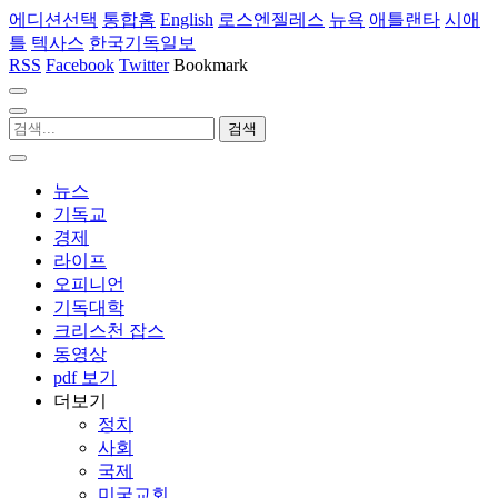
에디션선택
통합홈
English
로스엔젤레스
뉴욕
애틀랜타
시애
틀
텍사스
한국기독일보
RSS
Facebook
Twitter
Bookmark
뉴스
기독교
경제
라이프
오피니언
기독대학
크리스천 잡스
동영상
pdf 보기
더보기
정치
사회
국제
미국교회