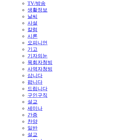
TV/방송
생활정보
날씨
사설
칼럼
시론
오피니언
기고
기자의눈
목회자청빙
사역자청빙
삽니다
팝니다
드립니다
구인구직
설교
세미나
간증
찬양
일반
설교