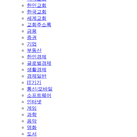
한인교회
한국교회
세계교회
교회주소록
금융
증권
기업
부동산
한인경제
글로벌경제
생활경제
경제일반
IT기기
통신/모바일
소프트웨어
인터넷
게임
과학
음악
영화
도서