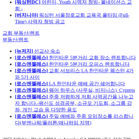
[워싱턴DC]
어린이, Youth 사역자 청빙- 올네이션스 교
회 -
[버지니아]
워싱턴 서울장로교회 교육국 풀타임 (Full-
Time) 사역자 청빙 공고
교회 부동산/렌트
부동산/렌트
[뉴저지]
선교사 숙소
[로스앤젤레스]
한인타운 5분거리 교회 장소 렌트합니다
[로스앤젤레스]
한인타운 5분거리 오피스 렌트합니다
[로스앤젤레스]
교회 서브리스 LA 한인타운 웨스턴 4가
와 5가 사이
[로스앤젤레스]
LA 한인타운 예배 공간 쉐어합니다
[로스앤젤레스]
웨어 하우스 (사무실, 비지니스)_Cypress
[로스앤젤레스]
주중 저렴하게 저희 사역공간을 나누고
자 합니다.-평신도 성경공부, 소규모 기도회, 소그룹 강
좌, 개인 교습 등 다양한 용도
[로스앤젤레스]
주일 예배와 주중 모임장소를 리스합니
다(부엔나팍/풀러튼/애나하임 지역)