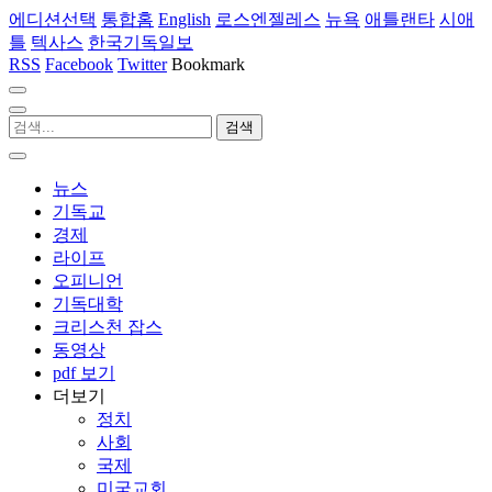
에디션선택
통합홈
English
로스엔젤레스
뉴욕
애틀랜타
시애
틀
텍사스
한국기독일보
RSS
Facebook
Twitter
Bookmark
뉴스
기독교
경제
라이프
오피니언
기독대학
크리스천 잡스
동영상
pdf 보기
더보기
정치
사회
국제
미국교회