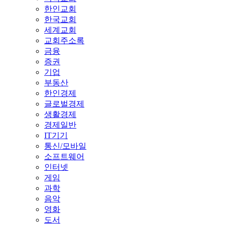
한인교회
한국교회
세계교회
교회주소록
금융
증권
기업
부동산
한인경제
글로벌경제
생활경제
경제일반
IT기기
통신/모바일
소프트웨어
인터넷
게임
과학
음악
영화
도서