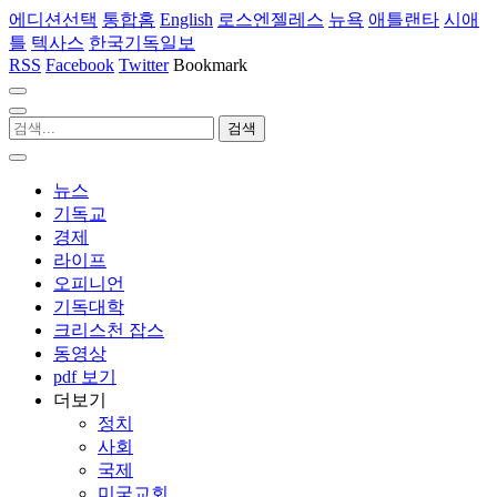
에디션선택
통합홈
English
로스엔젤레스
뉴욕
애틀랜타
시애
틀
텍사스
한국기독일보
RSS
Facebook
Twitter
Bookmark
뉴스
기독교
경제
라이프
오피니언
기독대학
크리스천 잡스
동영상
pdf 보기
더보기
정치
사회
국제
미국교회