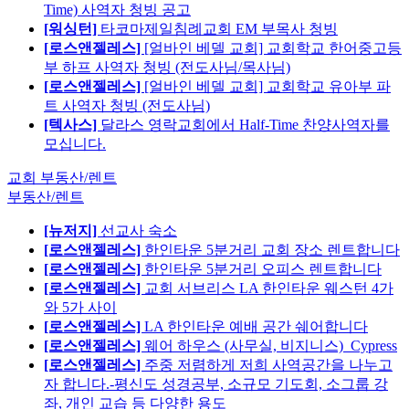
Time) 사역자 청빙 공고
[워싱턴]
타코마제일침례교회 EM 부목사 청빙
[로스앤젤레스]
[얼바인 베델 교회] 교회학교 한어중고등
부 하프 사역자 청빙 (전도사님/목사님)
[로스앤젤레스]
[얼바인 베델 교회] 교회학교 유아부 파
트 사역자 청빙 (전도사님)
[텍사스]
달라스 영락교회에서 Half-Time 찬양사역자를
모십니다.
교회 부동산/렌트
부동산/렌트
[뉴저지]
선교사 숙소
[로스앤젤레스]
한인타운 5분거리 교회 장소 렌트합니다
[로스앤젤레스]
한인타운 5분거리 오피스 렌트합니다
[로스앤젤레스]
교회 서브리스 LA 한인타운 웨스턴 4가
와 5가 사이
[로스앤젤레스]
LA 한인타운 예배 공간 쉐어합니다
[로스앤젤레스]
웨어 하우스 (사무실, 비지니스)_Cypress
[로스앤젤레스]
주중 저렴하게 저희 사역공간을 나누고
자 합니다.-평신도 성경공부, 소규모 기도회, 소그룹 강
좌, 개인 교습 등 다양한 용도