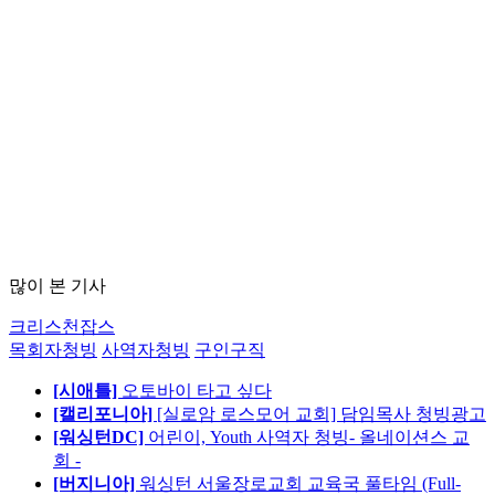
많이 본 기사
크리스천잡스
목회자청빙
사역자청빙
구인구직
[시애틀]
오토바이 타고 싶다
[캘리포니아]
[실로암 로스모어 교회] 담임목사 청빙광고
[워싱턴DC]
어린이, Youth 사역자 청빙- 올네이션스 교
회 -
[버지니아]
워싱턴 서울장로교회 교육국 풀타임 (Full-