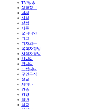
TV/방송
생활정보
날씨
사설
칼럼
시론
오피니언
기고
기자의눈
목회자청빙
사역자청빙
삽니다
팝니다
드립니다
구인구직
설교
세미나
간증
찬양
일반
설교