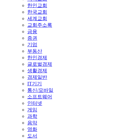
한인교회
한국교회
세계교회
교회주소록
금융
증권
기업
부동산
한인경제
글로벌경제
생활경제
경제일반
IT기기
통신/모바일
소프트웨어
인터넷
게임
과학
음악
영화
도서