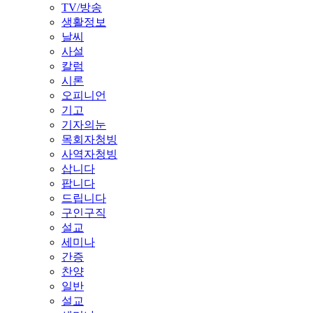
TV/방송
생활정보
날씨
사설
칼럼
시론
오피니언
기고
기자의눈
목회자청빙
사역자청빙
삽니다
팝니다
드립니다
구인구직
설교
세미나
간증
찬양
일반
설교