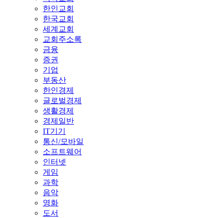
한인교회
한국교회
세계교회
교회주소록
금융
증권
기업
부동산
한인경제
글로벌경제
생활경제
경제일반
IT기기
통신/모바일
소프트웨어
인터넷
게임
과학
음악
영화
도서