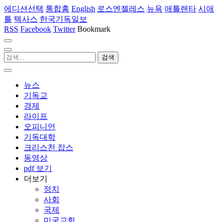
에디션선택
통합홈
English
로스엔젤레스
뉴욕
애틀랜타
시애
틀
텍사스
한국기독일보
RSS
Facebook
Twitter
Bookmark
뉴스
기독교
경제
라이프
오피니언
기독대학
크리스천 잡스
동영상
pdf 보기
더보기
정치
사회
국제
미국교회