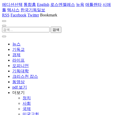
에디션선택
통합홈
English
로스엔젤레스
뉴욕
애틀랜타
시애
틀
텍사스
한국기독일보
RSS
Facebook
Twitter
Bookmark
뉴스
기독교
경제
라이프
오피니언
기독대학
크리스천 잡스
동영상
pdf 보기
더보기
정치
사회
국제
미국교회