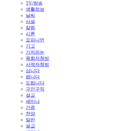
TV/방송
생활정보
날씨
사설
칼럼
시론
오피니언
기고
기자의눈
목회자청빙
사역자청빙
삽니다
팝니다
드립니다
구인구직
설교
세미나
간증
찬양
일반
설교