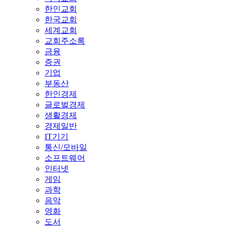
한인교회
한국교회
세계교회
교회주소록
금융
증권
기업
부동산
한인경제
글로벌경제
생활경제
경제일반
IT기기
통신/모바일
소프트웨어
인터넷
게임
과학
음악
영화
도서