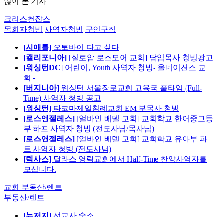
많이 본 기사
크리스천잡스
목회자청빙
사역자청빙
구인구직
[시애틀]
오토바이 타고 싶다
[캘리포니아]
[실로암 로스모어 교회] 담임목사 청빙광고
[워싱턴DC]
어린이, Youth 사역자 청빙- 올네이션스 교
회 -
[버지니아]
워싱턴 서울장로교회 교육국 풀타임 (Full-
Time) 사역자 청빙 공고
[워싱턴]
타코마제일침례교회 EM 부목사 청빙
[로스앤젤레스]
[얼바인 베델 교회] 교회학교 한어중고등
부 하프 사역자 청빙 (전도사님/목사님)
[로스앤젤레스]
[얼바인 베델 교회] 교회학교 유아부 파
트 사역자 청빙 (전도사님)
[텍사스]
달라스 영락교회에서 Half-Time 찬양사역자를
모십니다.
교회 부동산/렌트
부동산/렌트
[뉴저지]
선교사 숙소