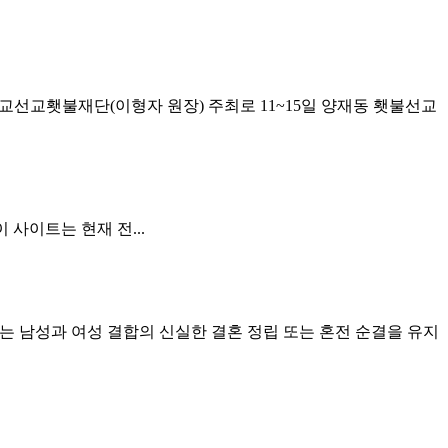
교선교횃불재단(이형자 원장) 주최로 11~15일 양재동 횃불선교
이 사이트는 현재 전...
직자는 남성과 여성 결합의 신실한 결혼 정립 또는 혼전 순결을 유지