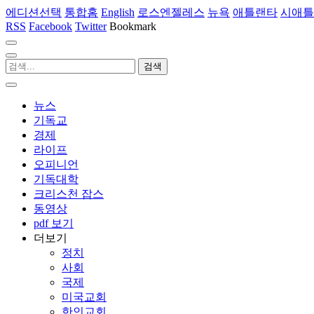
에디션선택
통합홈
English
로스엔젤레스
뉴욕
애틀랜타
시애틀
RSS
Facebook
Twitter
Bookmark
뉴스
기독교
경제
라이프
오피니언
기독대학
크리스천 잡스
동영상
pdf 보기
더보기
정치
사회
국제
미국교회
한인교회