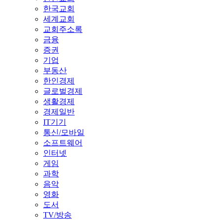
한국교회
세계교회
교회주소록
금융
증권
기업
부동산
한인경제
글로벌경제
생활경제
경제일반
IT기기
통신/모바일
소프트웨어
인터넷
게임
과학
음악
영화
도서
TV/방송