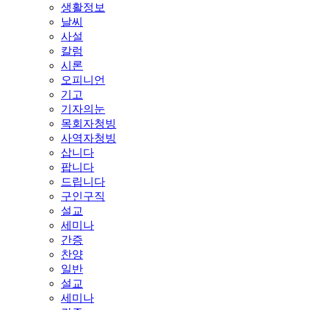
생활정보
날씨
사설
칼럼
시론
오피니언
기고
기자의눈
목회자청빙
사역자청빙
삽니다
팝니다
드립니다
구인구직
설교
세미나
간증
찬양
일반
설교
세미나