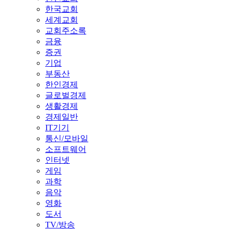
한국교회
세계교회
교회주소록
금융
증권
기업
부동산
한인경제
글로벌경제
생활경제
경제일반
IT기기
통신/모바일
소프트웨어
인터넷
게임
과학
음악
영화
도서
TV/방송