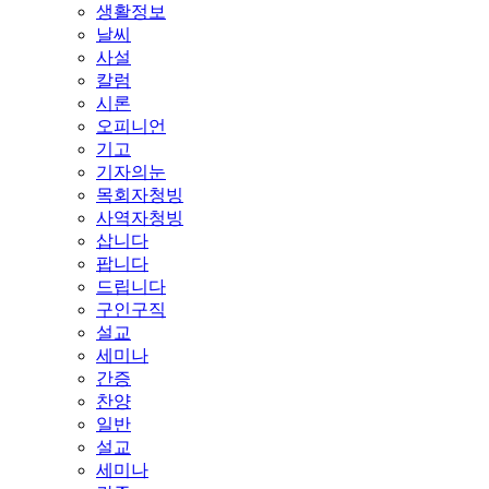
생활정보
날씨
사설
칼럼
시론
오피니언
기고
기자의눈
목회자청빙
사역자청빙
삽니다
팝니다
드립니다
구인구직
설교
세미나
간증
찬양
일반
설교
세미나