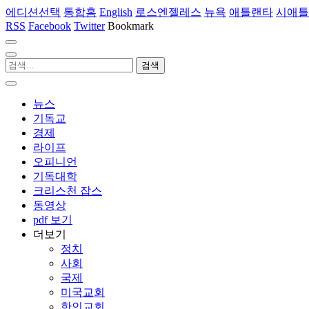
에디션선택
통합홈
English
로스엔젤레스
뉴욕
애틀랜타
시애틀
RSS
Facebook
Twitter
Bookmark
뉴스
기독교
경제
라이프
오피니언
기독대학
크리스천 잡스
동영상
pdf 보기
더보기
정치
사회
국제
미국교회
한인교회