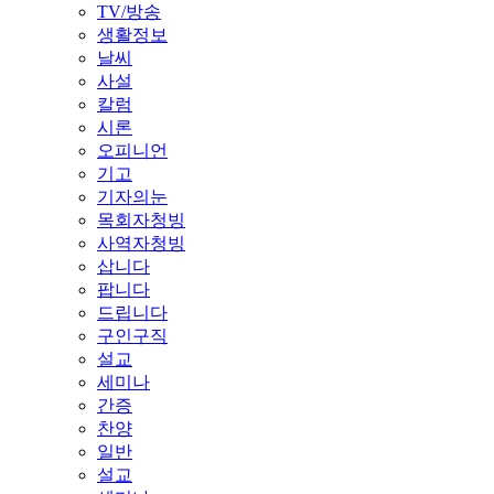
TV/방송
생활정보
날씨
사설
칼럼
시론
오피니언
기고
기자의눈
목회자청빙
사역자청빙
삽니다
팝니다
드립니다
구인구직
설교
세미나
간증
찬양
일반
설교