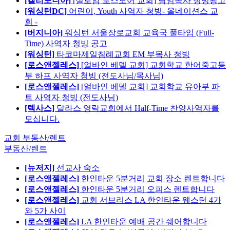
[캘리포니아]
[실로암 로스모어 교회] 담임목사 청빙광고
[워싱턴DC]
어린이, Youth 사역자 청빙- 올네이션스 교
회 -
[버지니아]
워싱턴 서울장로교회 교육국 풀타임 (Full-
Time) 사역자 청빙 공고
[워싱턴]
타코마제일침례교회 EM 부목사 청빙
[로스앤젤레스]
[얼바인 베델 교회] 교회학교 한어중고등
부 하프 사역자 청빙 (전도사님/목사님)
[로스앤젤레스]
[얼바인 베델 교회] 교회학교 유아부 파
트 사역자 청빙 (전도사님)
[텍사스]
달라스 영락교회에서 Half-Time 찬양사역자를
모십니다.
교회 부동산/렌트
부동산/렌트
[뉴저지]
선교사 숙소
[로스앤젤레스]
한인타운 5분거리 교회 장소 렌트합니다
[로스앤젤레스]
한인타운 5분거리 오피스 렌트합니다
[로스앤젤레스]
교회 서브리스 LA 한인타운 웨스턴 4가
와 5가 사이
[로스앤젤레스]
LA 한인타운 예배 공간 쉐어합니다