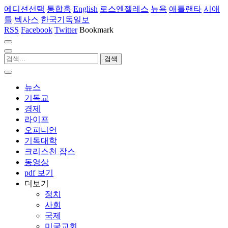
에디션선택
통합홈
English
로스엔젤레스
뉴욕
애틀랜타
시애
틀
텍사스
한국기독일보
RSS
Facebook
Twitter
Bookmark
뉴스
기독교
경제
라이프
오피니언
기독대학
크리스천 잡스
동영상
pdf 보기
더보기
정치
사회
국제
미국교회