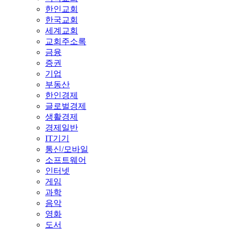
한인교회
한국교회
세계교회
교회주소록
금융
증권
기업
부동산
한인경제
글로벌경제
생활경제
경제일반
IT기기
통신/모바일
소프트웨어
인터넷
게임
과학
음악
영화
도서