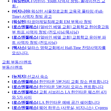
[워싱턴DC]
어린이, Youth 사역자 청빙- 올네이션스 교
회 -
[버지니아]
워싱턴 서울장로교회 교육국 풀타임 (Full-
Time) 사역자 청빙 공고
[워싱턴]
타코마제일침례교회 EM 부목사 청빙
[로스앤젤레스]
[얼바인 베델 교회] 교회학교 한어중고등
부 하프 사역자 청빙 (전도사님/목사님)
[로스앤젤레스]
[얼바인 베델 교회] 교회학교 유아부 파
트 사역자 청빙 (전도사님)
[텍사스]
달라스 영락교회에서 Half-Time 찬양사역자를
모십니다.
교회 부동산/렌트
부동산/렌트
[뉴저지]
선교사 숙소
[로스앤젤레스]
한인타운 5분거리 교회 장소 렌트합니다
[로스앤젤레스]
한인타운 5분거리 오피스 렌트합니다
[로스앤젤레스]
교회 서브리스 LA 한인타운 웨스턴 4가
와 5가 사이
[로스앤젤레스]
LA 한인타운 예배 공간 쉐어합니다
[로스앤젤레스]
웨어 하우스 (사무실, 비지니스)_Cypress