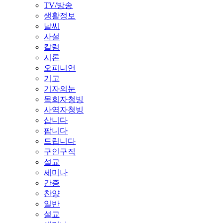
TV/방송
생활정보
날씨
사설
칼럼
시론
오피니언
기고
기자의눈
목회자청빙
사역자청빙
삽니다
팝니다
드립니다
구인구직
설교
세미나
간증
찬양
일반
설교