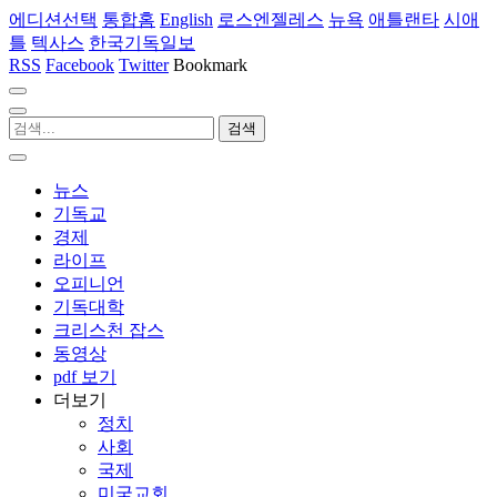
에디션선택
통합홈
English
로스엔젤레스
뉴욕
애틀랜타
시애
틀
텍사스
한국기독일보
RSS
Facebook
Twitter
Bookmark
뉴스
기독교
경제
라이프
오피니언
기독대학
크리스천 잡스
동영상
pdf 보기
더보기
정치
사회
국제
미국교회