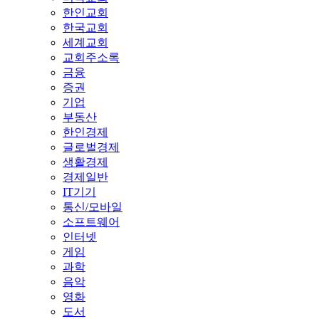
한인교회
한국교회
세계교회
교회주소록
금융
증권
기업
부동산
한인경제
글로벌경제
생활경제
경제일반
IT기기
통신/모바일
소프트웨어
인터넷
게임
과학
음악
영화
도서