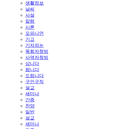
생활정보
날씨
사설
칼럼
시론
오피니언
기고
기자의눈
목회자청빙
사역자청빙
삽니다
팝니다
드립니다
구인구직
설교
세미나
간증
찬양
일반
설교
세미나