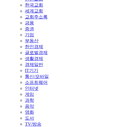
한국교회
세계교회
교회주소록
금융
증권
기업
부동산
한인경제
글로벌경제
생활경제
경제일반
IT기기
통신/모바일
소프트웨어
인터넷
게임
과학
음악
영화
도서
TV/방송