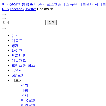
에디션선택
통합홈
English
로스엔젤레스
뉴욕
애틀랜타
시애틀
RSS
Facebook
Twitter
Bookmark
뉴스
기독교
경제
라이프
오피니언
기독대학
크리스천 잡스
동영상
pdf 보기
더보기
정치
사회
국제
미국교회
한인교회