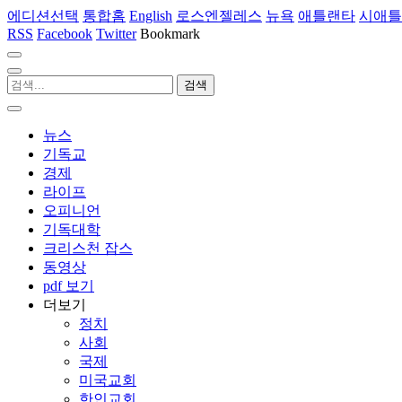
에디션선택
통합홈
English
로스엔젤레스
뉴욕
애틀랜타
시애틀
RSS
Facebook
Twitter
Bookmark
뉴스
기독교
경제
라이프
오피니언
기독대학
크리스천 잡스
동영상
pdf 보기
더보기
정치
사회
국제
미국교회
한인교회