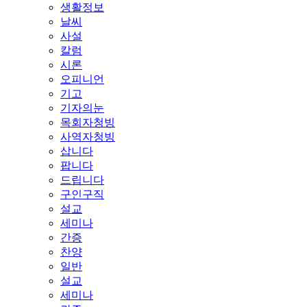
생활정보
날씨
사설
칼럼
시론
오피니언
기고
기자의눈
목회자청빙
사역자청빙
삽니다
팝니다
드립니다
구인구직
설교
세미나
간증
찬양
일반
설교
세미나