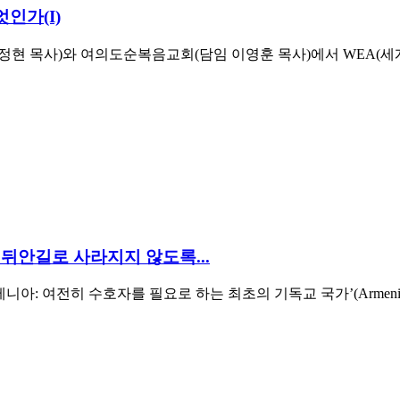
인가(I)
임 오정현 목사)와 여의도순복음교회(담임 이영훈 목사)에서 WEA
뒤안길로 사라지지 않도록...
호자를 필요로 하는 최초의 기독교 국가’(Armenia: The first Chris