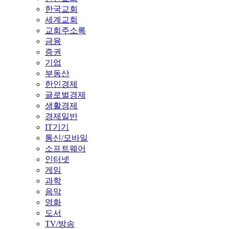
한국교회
세계교회
교회주소록
금융
증권
기업
부동산
한인경제
글로벌경제
생활경제
경제일반
IT기기
통신/모바일
소프트웨어
인터넷
게임
과학
음악
영화
도서
TV/방송