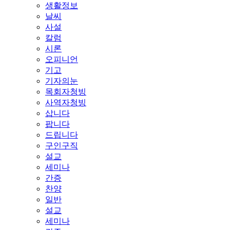
생활정보
날씨
사설
칼럼
시론
오피니언
기고
기자의눈
목회자청빙
사역자청빙
삽니다
팝니다
드립니다
구인구직
설교
세미나
간증
찬양
일반
설교
세미나