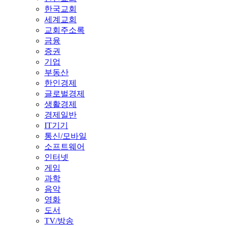
한국교회
세계교회
교회주소록
금융
증권
기업
부동산
한인경제
글로벌경제
생활경제
경제일반
IT기기
통신/모바일
소프트웨어
인터넷
게임
과학
음악
영화
도서
TV/방송