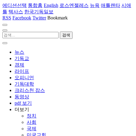
에디션선택
통합홈
English
로스엔젤레스
뉴욕
애틀랜타
시애
틀
텍사스
한국기독일보
RSS
Facebook
Twitter
Bookmark
뉴스
기독교
경제
라이프
오피니언
기독대학
크리스천 잡스
동영상
pdf 보기
더보기
정치
사회
국제
미국교회