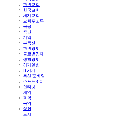
한인교회
한국교회
세계교회
교회주소록
금융
증권
기업
부동산
한인경제
글로벌경제
생활경제
경제일반
IT기기
통신/모바일
소프트웨어
인터넷
게임
과학
음악
영화
도서