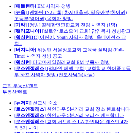
[애틀랜타]
EM 사역자 청빙
[뉴욕]
[맨하탄 IN2교회] 차세대총괄, 영유아부(한어권)
초등부(영어권) 목회자 청빙.
[기타]
[청빙] 칠레한인연합교회 전임 사역자 (1명)
[캘리포니아]
[실로암 로스모어 교회] 담임목사 청빙광고
[워싱턴DC]
어린이, Youth 사역자 청빙- 올네이션스 교
회 -
[버지니아]
워싱턴 서울장로교회 교육국 풀타임 (Full-
Time) 사역자 청빙 공고
[워싱턴]
타코마제일침례교회 EM 부목사 청빙
[로스앤젤레스]
[얼바인 베델 교회] 교회학교 한어중고등
부 하프 사역자 청빙 (전도사님/목사님)
교회 부동산/렌트
부동산/렌트
[뉴저지]
선교사 숙소
[로스앤젤레스]
한인타운 5분거리 교회 장소 렌트합니다
[로스앤젤레스]
한인타운 5분거리 오피스 렌트합니다
[로스앤젤레스]
교회 서브리스 LA 한인타운 웨스턴 4가
와 5가 사이