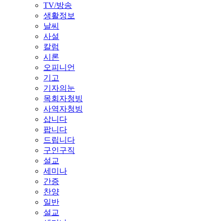
TV/방송
생활정보
날씨
사설
칼럼
시론
오피니언
기고
기자의눈
목회자청빙
사역자청빙
삽니다
팝니다
드립니다
구인구직
설교
세미나
간증
찬양
일반
설교