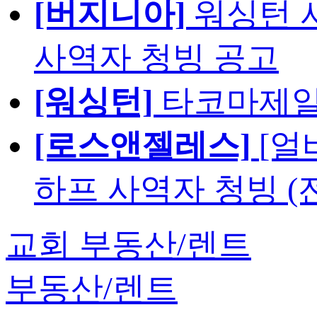
[버지니아]
워싱턴 서
사역자 청빙 공고
[워싱턴]
타코마제일
[로스앤젤레스]
[얼
하프 사역자 청빙 (
교회 부동산/렌트
부동산/렌트