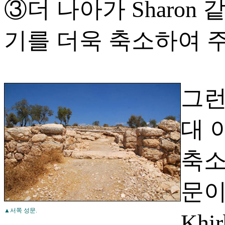
③더 나아가 Sharon
기를 더욱 축소하여 주
그런데
대 
축소
문이
▲서쪽 성문.
Khi