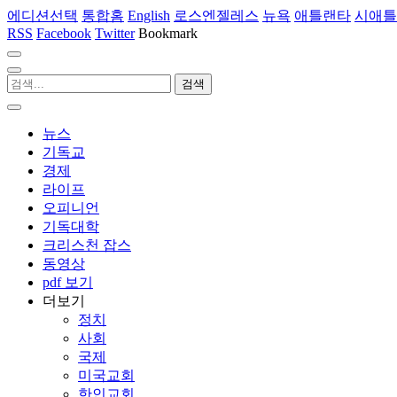
에디션선택
통합홈
English
로스엔젤레스
뉴욕
애틀랜타
시애틀
RSS
Facebook
Twitter
Bookmark
뉴스
기독교
경제
라이프
오피니언
기독대학
크리스천 잡스
동영상
pdf 보기
더보기
정치
사회
국제
미국교회
한인교회