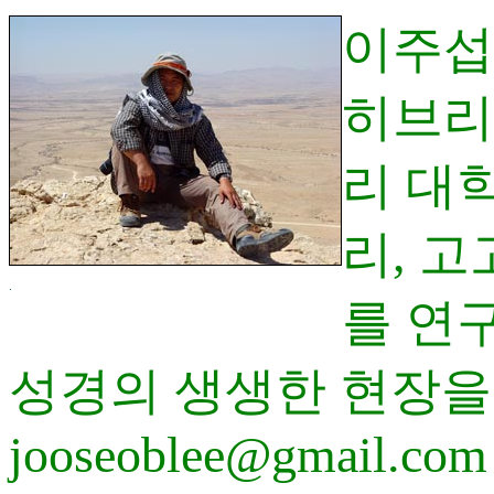
이주섭
히브리
리 대
리, 
.
를 연
성경의 생생한 현장을
jooseoblee@gmail.com