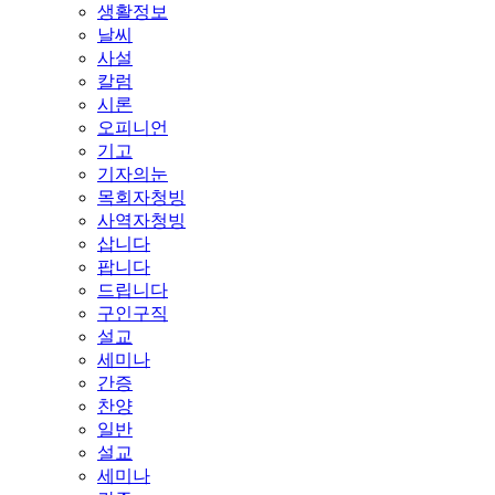
생활정보
날씨
사설
칼럼
시론
오피니언
기고
기자의눈
목회자청빙
사역자청빙
삽니다
팝니다
드립니다
구인구직
설교
세미나
간증
찬양
일반
설교
세미나