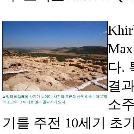
Khi
Max
다.
결과
▲멀리 베들레헴 산지가 보이며, 사진의 오른쪽 산은 여호수아 17장
소주
의 소고와 그 아래로 엘라 골짜기가 있다.
기를 주전 10세기 초