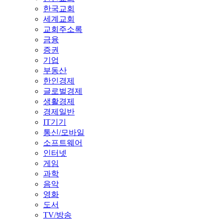
한국교회
세계교회
교회주소록
금융
증권
기업
부동산
한인경제
글로벌경제
생활경제
경제일반
IT기기
통신/모바일
소프트웨어
인터넷
게임
과학
음악
영화
도서
TV/방송