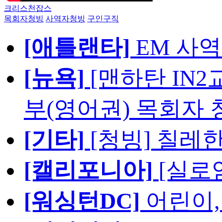
크리스천잡스
목회자청빙
사역자청빙
구인구직
[애틀랜타]
EM 사
[뉴욕]
[맨하탄 IN
부(영어권) 목회자 
[기타]
[청빙] 칠레
[캘리포니아]
[실로
[워싱턴DC]
어린이,