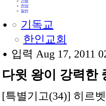
간증
찬양
일반
기독교
한인교회
입력 Aug 17, 2011 0
다윗 왕이 강력한
[특별기고(34)] 히르