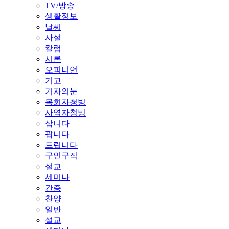
TV/방송
생활정보
날씨
사설
칼럼
시론
오피니언
기고
기자의눈
목회자청빙
사역자청빙
삽니다
팝니다
드립니다
구인구직
설교
세미나
간증
찬양
일반
설교