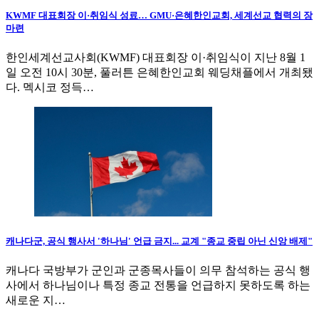
KWMF 대표회장 이·취임식 성료… GMU·은혜한인교회, 세계선교 협력의 장
마련
한인세계선교사회(KWMF) 대표회장 이·취임식이 지난 8월 1
일 오전 10시 30분, 풀러튼 은혜한인교회 웨딩채플에서 개최됐
다. 멕시코 정득…
캐나다군, 공식 행사서 '하나님' 언급 금지... 교계 "종교 중립 아닌 신앙 배제"
캐나다 국방부가 군인과 군종목사들이 의무 참석하는 공식 행
사에서 하나님이나 특정 종교 전통을 언급하지 못하도록 하는
새로운 지…