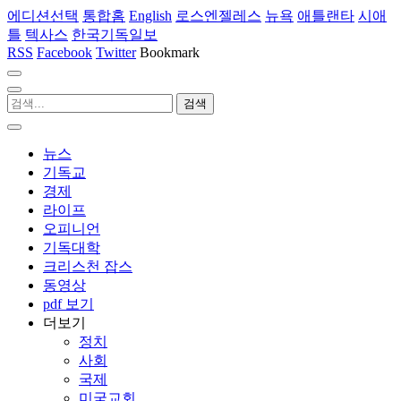
에디션선택
통합홈
English
로스엔젤레스
뉴욕
애틀랜타
시애
틀
텍사스
한국기독일보
RSS
Facebook
Twitter
Bookmark
뉴스
기독교
경제
라이프
오피니언
기독대학
크리스천 잡스
동영상
pdf 보기
더보기
정치
사회
국제
미국교회