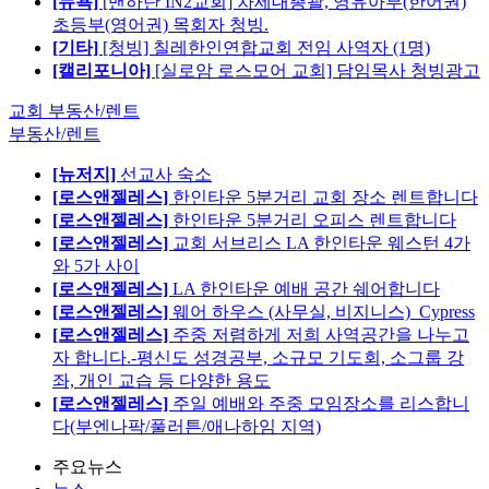
[뉴욕]
[맨하탄 IN2교회] 차세대총괄, 영유아부(한어권)
초등부(영어권) 목회자 청빙.
[기타]
[청빙] 칠레한인연합교회 전임 사역자 (1명)
[캘리포니아]
[실로암 로스모어 교회] 담임목사 청빙광고
교회 부동산/렌트
부동산/렌트
[뉴저지]
선교사 숙소
[로스앤젤레스]
한인타운 5분거리 교회 장소 렌트합니다
[로스앤젤레스]
한인타운 5분거리 오피스 렌트합니다
[로스앤젤레스]
교회 서브리스 LA 한인타운 웨스턴 4가
와 5가 사이
[로스앤젤레스]
LA 한인타운 예배 공간 쉐어합니다
[로스앤젤레스]
웨어 하우스 (사무실, 비지니스)_Cypress
[로스앤젤레스]
주중 저렴하게 저희 사역공간을 나누고
자 합니다.-평신도 성경공부, 소규모 기도회, 소그룹 강
좌, 개인 교습 등 다양한 용도
[로스앤젤레스]
주일 예배와 주중 모임장소를 리스합니
다(부엔나팍/풀러튼/애나하임 지역)
주요뉴스