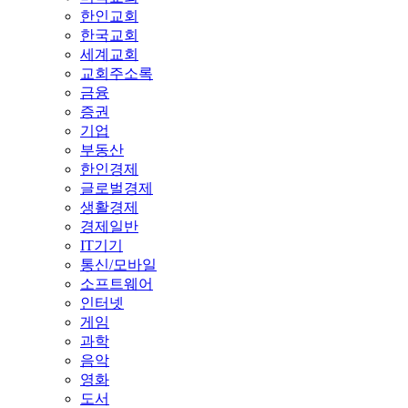
한인교회
한국교회
세계교회
교회주소록
금융
증권
기업
부동산
한인경제
글로벌경제
생활경제
경제일반
IT기기
통신/모바일
소프트웨어
인터넷
게임
과학
음악
영화
도서