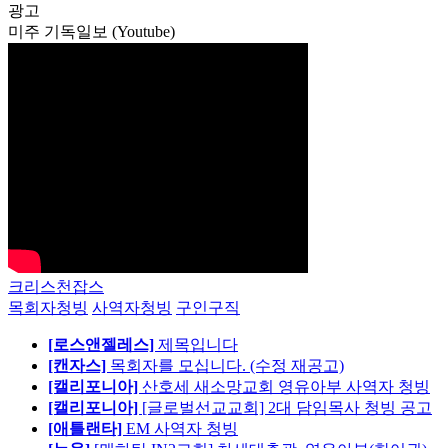
광고
미주 기독일보 (Youtube)
크리스천잡스
목회자청빙
사역자청빙
구인구직
[로스앤젤레스]
제목입니다
[캔자스]
목회자를 모십니다. (수정 재공고)
[캘리포니아]
산호세 새소망교회 영유아부 사역자 청빙
[캘리포니아]
[글로벌선교교회] 2대 담임목사 청빙 공고
[애틀랜타]
EM 사역자 청빙