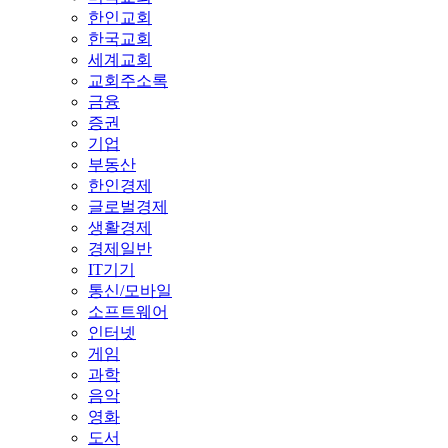
한인교회
한국교회
세계교회
교회주소록
금융
증권
기업
부동산
한인경제
글로벌경제
생활경제
경제일반
IT기기
통신/모바일
소프트웨어
인터넷
게임
과학
음악
영화
도서