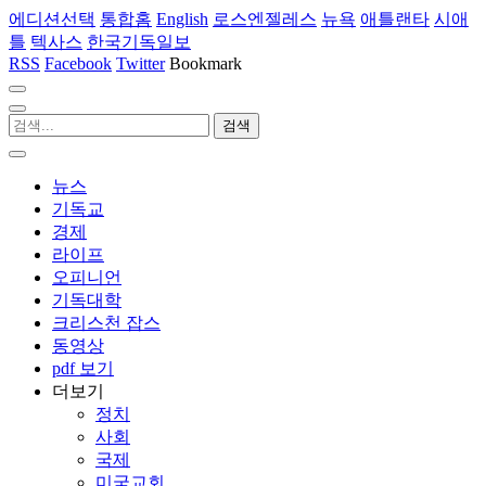
에디션선택
통합홈
English
로스엔젤레스
뉴욕
애틀랜타
시애
틀
텍사스
한국기독일보
RSS
Facebook
Twitter
Bookmark
뉴스
기독교
경제
라이프
오피니언
기독대학
크리스천 잡스
동영상
pdf 보기
더보기
정치
사회
국제
미국교회