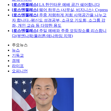
[로스앤젤레스]
LA 한인타운 예배 공간 쉐어합니다
[로스앤젤레스]
웨어 하우스 (사무실, 비지니스)_Cypress
[로스앤젤레스]
주중 저렴하게 저희 사역공간을 나누고
자 합니다.-평신도 성경공부, 소규모 기도회, 소그룹 강
좌, 개인 교습 등 다양한 용도
[로스앤젤레스]
주일 예배와 주중 모임장소를 리스합니
다(부엔나팍/풀러튼/애나하임 지역)
주요뉴스
뉴스
기독교
경제
라이프
오피니언