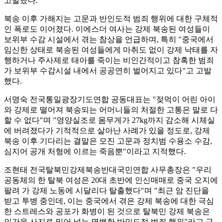
고발했다.
북송 이후 가해지는 고문과 반인도적 범죄 행위에 대한 구체적
인 폭로도 이어졌다. 이에스더 여사는 강제 북송된 여성들이
보위부 수감 시설에서 겪는 참상을 언급하며, 특히 "중국에서
임신한 상태로 북송된 여성들에게 마취도 없이 강제 낙태를 자
행하거나 주사제로 태아를 죽이는 비인간적이고 참혹한 범죄
가 보위부 수감시설 내에서 공공연히 벌어지고 있다"고 고발
했다.
서명숙 전국통일광장기도연합 공동대표는 "젖먹이 어린 아이
와 강제로 떨어져 북송되는 어머니들의 처절한 고통은 말로 다
할 수 없다"며 "영양실조로 몸무게가 27kg까지 감소해 시체실
에 버려졌다가 기적적으로 살아난 사례가 있을 정도로, 강제
북송 이후 기다리는 결말은 모진 고문과 정치범 수용소 수감,
심지어 공개 처형에 이르는 죽음뿐"이라고 지적했다.
조현태 전국탈북민강제북송반대국민연합 사무총장은 "우리
공동체의 한 탈북 여성은 20대 초반에 인신매매로 중국 오지에
팔려 가 강제 노동에 시달리다 탈출했다"며 "최근 암 진단을
받고 투병 중인데, 이는 중국에서 겪은 강제 북송에 대한 극심
한 스트레스와 공포가 화병이 된 것으로 탈북민 강제 북송은
인간을 사지로 밀어 넣는 명백한 반인도적 범죄 행위"라고 규