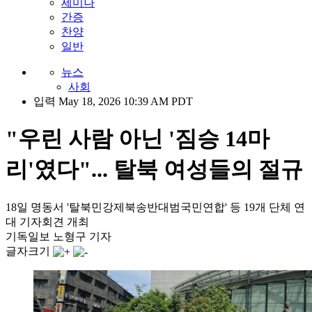
세미나
간증
찬양
일반
뉴스
사회
입력 May 18, 2026 10:39 AM PDT
"우린 사람 아닌 '짐승 14마
리'였다"... 탈북 여성들의 절규
18일 명동서 '탈북민강제북송반대범국민연합' 등 19개 단체 연
대 기자회견 개최
기독일보 노형구 기자
글자크기