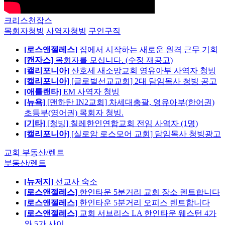
크리스천잡스
목회자청빙
사역자청빙
구인구직
[로스앤젤레스]
집에서 시작하는 새로운 원격 근무 기회
[캔자스]
목회자를 모십니다. (수정 재공고)
[캘리포니아]
산호세 새소망교회 영유아부 사역자 청빙
[캘리포니아]
[글로벌선교교회] 2대 담임목사 청빙 공고
[애틀랜타]
EM 사역자 청빙
[뉴욕]
[맨하탄 IN2교회] 차세대총괄, 영유아부(한어권)
초등부(영어권) 목회자 청빙.
[기타]
[청빙] 칠레한인연합교회 전임 사역자 (1명)
[캘리포니아]
[실로암 로스모어 교회] 담임목사 청빙광고
교회 부동산/렌트
부동산/렌트
[뉴저지]
선교사 숙소
[로스앤젤레스]
한인타운 5분거리 교회 장소 렌트합니다
[로스앤젤레스]
한인타운 5분거리 오피스 렌트합니다
[로스앤젤레스]
교회 서브리스 LA 한인타운 웨스턴 4가
와 5가 사이