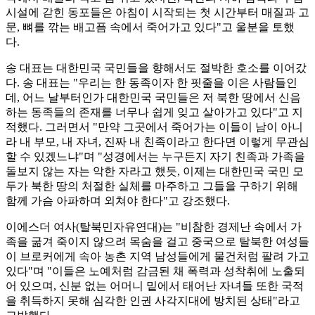
시설에 갇힌 동포들은 아침이 시작되는 첫 시간부터 매질과 고
문, 뼈를 깎는 배고픔 속에서 죽어가고 있다"고 울분을 토했
다.
송 대표는 대한민국 국민들을 향해서도 절박한 호소를 이어갔
다. 송 대표는 "우리는 한 동족이자 한 핏줄을 이은 사람들인
데, 어느 날부터인가 대한민국 국민들은 저 북한 땅에서 신음
하는 동족들의 존재를 너무나 쉽게 잊고 살아가고 있다"고 지
적했다. 그러면서 "만약 그곳에서 죽어가는 이들이 남이 아니
라 내 부모, 내 자녀, 진짜 내 친족이라고 한다면 이렇게 무관심
할 수 있겠느냐"며 "성경에서는 누구든지 자기 친족과 가족을
돌보지 않는 자는 악한 자라고 했듯, 이제는 대한민국 국민 모
두가 북한 땅의 처절한 실체를 마주하고 그들을 구하기 위해
함께 가슴 아파하며 외쳐야 한다"고 강조했다.
이에스더 여사(탈북민자유연대)는 "비참한 경제난 속에서 가
족을 굶겨 죽이지 않으려 목숨을 걸고 중국으로 탈북한 여성들
이 브로커에게 속아 농촌 지역 남성들에게 물건처럼 팔려 가고
있다"며 "이들은 노예처럼 감금된 채 폭력과 성착취에 노출되
어 있으며, 신분 없는 어머니 밑에서 태어난 자녀들 또한 국적
을 취득하지 못해 심각한 인권 사각지대에 방치된 상태"라고