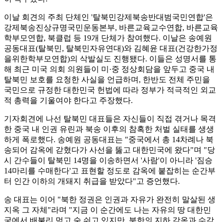
이날 회견의 주최 단체인 '탈북민강제북송반대범국민연합'은
강제북송진상규명국민운동본부, 바른교육교수연합, 바른교육
학부모연합, 북클럽 등 19개 단체가 참여했다. 이날은 송예원
공동대표(탈북민, 탈북민자유연대)와 김혜윤 대표(건강한가정
을위한학부모연합)의 삭발실도 진행됐다. 이들은 성명서를 통
해 최근 미국 의회 의원들이 미·중 정상회담을 앞두고 중국 내
탈북민 보호를 요청한 사실을 언급하며, 한반도 전체 주민을
국민으로 규정한 대한민국 헌법에 따라 정부가 적극적인 외교
적 총력을 기울여야 한다고 주장했다.
기자회견에 나선 탈북민 대표들은 자신들이 직접 겪거나 목격
한 중국 내 인권 유린과 북송 이후의 참혹한 처벌 실태를 생생
하게 폭로했다. 송예원 공동대표는 "중국에서 총 14차례나 북
송되어 감옥에 갇혔다가 사선을 뚫고 대한민국에 왔다"며 "당
시 간수들이 탈북민 14명을 이송하면서 '사람'이 아니라 '짐승
14마리를 수매한다'고 표현할 정도로 감옥에 붙잡히는 순간부
터 인간 이하의 개돼지 취급을 받았다"고 증언했다.
송 대표는 이어 "북한 정권은 인권과 자유가 완전히 말살된 생
지옥 그 자체"라며 "지금 이 순간에도 나는 자유의 땅 대한민
국에서 배불리 먹고 숨 쉬고 있지만, 북한의 지하 감옥과 수감