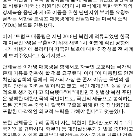
을 비롯한 미국 상·하원의원 8명이 시 주석에게 북한 국적자의
강제북송 중단과 제3국 이동을 위한 난민지위 부여를 요청해
달라는 서한을 트럼프 대통령에게 전달했다'는 미국의 소리
(VOA) 보도를 인용했다.
이어 "트럼프 대통령은 지난 2018년 북한에 억류되었던 한국
계 미국인 3명을 구출하기 위해 새벽 2시 30분에 직접 공항에
나가 비행기에 올라타며 자국민 보호에 대한 진정성을 전 세계
에 보여주었다"고 상기시켰다.
단체들은 이재명 대통령을 향해서도 자국민 보호라는 국가의
존재 이유를 명확히 할 것을 요구했다. 이어 "이 대통령도 안전
치안점검회의 등에서 '국가의 가장 큰 존재 이유는 국민의 생
명과 안전을 지키는 일'이라고 했고, '국민 개개인의 삶을 구체
적으로 챙기겠다'고 약속했다"며 "대한민국 헌법상 북한 주민
은 명백한 대한민국의 국민이므로, 국민의 세금으로 봉직하는
모든 공직자는 중국 내 탈북민 구출을 위해 한·중 정상회담을
포함한 다각적인 외교적 노력을 다해야 한다"고 덧붙였다.
또한 단체들은 우리 동족이 사는 북한이 '현대판 노예지수 1위
국가'임을 규탄하며, 핵무기 등 대량살상무기 개발을 중단하고
주민들의 식의주 문제부터 해결하는 정상 국가로 거듭날 것을