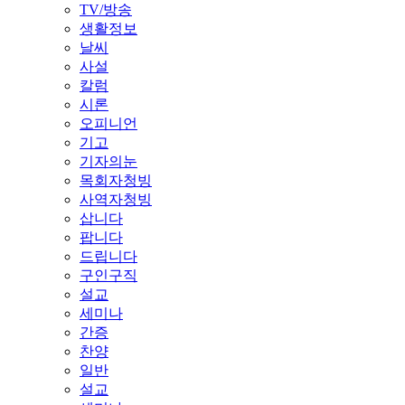
TV/방송
생활정보
날씨
사설
칼럼
시론
오피니언
기고
기자의눈
목회자청빙
사역자청빙
삽니다
팝니다
드립니다
구인구직
설교
세미나
간증
찬양
일반
설교