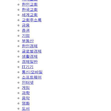
한인교회
한국교회
세계교회
교회주소록
금융
증권
기업
부동산
한인경제
글로벌경제
생활경제
경제일반
IT기기
통신/모바일
소프트웨어
인터넷
게임
과학
음악
영화
도서