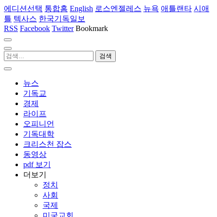
에디션선택
통합홈
English
로스엔젤레스
뉴욕
애틀랜타
시애
틀
텍사스
한국기독일보
RSS
Facebook
Twitter
Bookmark
뉴스
기독교
경제
라이프
오피니언
기독대학
크리스천 잡스
동영상
pdf 보기
더보기
정치
사회
국제
미국교회