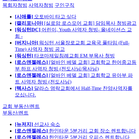
목회자청빙
사역자청빙
구인구직
[시애틀]
오토바이 타고 싶다
[캘리포니아]
[실로암 로스모어 교회] 담임목사 청빙광고
[워싱턴DC]
어린이, Youth 사역자 청빙- 올네이션스 교
회 -
[버지니아]
워싱턴 서울장로교회 교육국 풀타임 (Full-
Time) 사역자 청빙 공고
[워싱턴]
타코마제일침례교회 EM 부목사 청빙
[로스앤젤레스]
[얼바인 베델 교회] 교회학교 한어중고등
부 하프 사역자 청빙 (전도사님/목사님)
[로스앤젤레스]
[얼바인 베델 교회] 교회학교 유아부 파
트 사역자 청빙 (전도사님)
[텍사스]
달라스 영락교회에서 Half-Time 찬양사역자를
모십니다.
교회 부동산/렌트
부동산/렌트
[뉴저지]
선교사 숙소
[로스앤젤레스]
한인타운 5분거리 교회 장소 렌트합니다
[로스앤젤레스]
한인타운 5분거리 오피스 렌트합니다