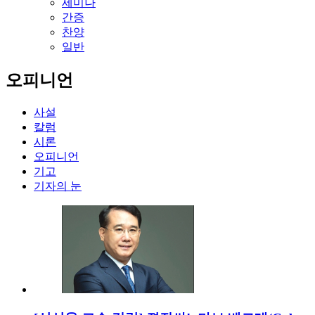
세미나
간증
찬양
일반
오피니언
사설
칼럼
시론
오피니언
기고
기자의 눈