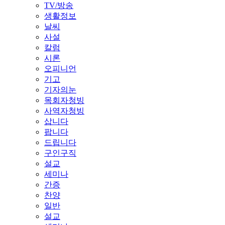
TV/방송
생활정보
날씨
사설
칼럼
시론
오피니언
기고
기자의눈
목회자청빙
사역자청빙
삽니다
팝니다
드립니다
구인구직
설교
세미나
간증
찬양
일반
설교