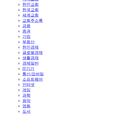
한인교회
한국교회
세계교회
교회주소록
금융
증권
기업
부동산
한인경제
글로벌경제
생활경제
경제일반
IT기기
통신/모바일
소프트웨어
인터넷
게임
과학
음악
영화
도서