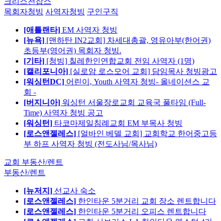
크리스천잡스
목회자청빙
사역자청빙
구인구직
[애틀랜타]
EM 사역자 청빙
[뉴욕]
[맨하탄 IN2교회] 차세대총괄, 영유아부(한어권)
초등부(영어권) 목회자 청빙.
[기타]
[청빙] 칠레한인연합교회 전임 사역자 (1명)
[캘리포니아]
[실로암 로스모어 교회] 담임목사 청빙광고
[워싱턴DC]
어린이, Youth 사역자 청빙- 올네이션스 교
회 -
[버지니아]
워싱턴 서울장로교회 교육국 풀타임 (Full-
Time) 사역자 청빙 공고
[워싱턴]
타코마제일침례교회 EM 부목사 청빙
[로스앤젤레스]
[얼바인 베델 교회] 교회학교 한어중고등
부 하프 사역자 청빙 (전도사님/목사님)
교회 부동산/렌트
부동산/렌트
[뉴저지]
선교사 숙소
[로스앤젤레스]
한인타운 5분거리 교회 장소 렌트합니다
[로스앤젤레스]
한인타운 5분거리 오피스 렌트합니다