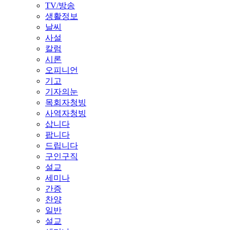
TV/방송
생활정보
날씨
사설
칼럼
시론
오피니언
기고
기자의눈
목회자청빙
사역자청빙
삽니다
팝니다
드립니다
구인구직
설교
세미나
간증
찬양
일반
설교