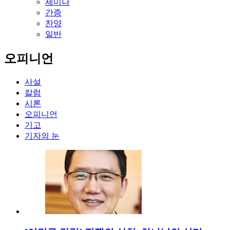
세미나
간증
찬양
일반
오피니언
사설
칼럼
시론
오피니언
기고
기자의 눈