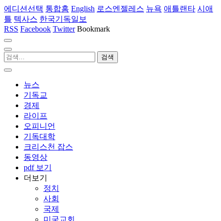
에디션선택
통합홈
English
로스엔젤레스
뉴욕
애틀랜타
시애
틀
텍사스
한국기독일보
RSS
Facebook
Twitter
Bookmark
뉴스
기독교
경제
라이프
오피니언
기독대학
크리스천 잡스
동영상
pdf 보기
더보기
정치
사회
국제
미국교회