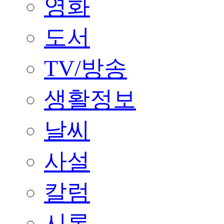
영화
도서
TV/방송
생활정보
날씨
사설
칼럼
시론