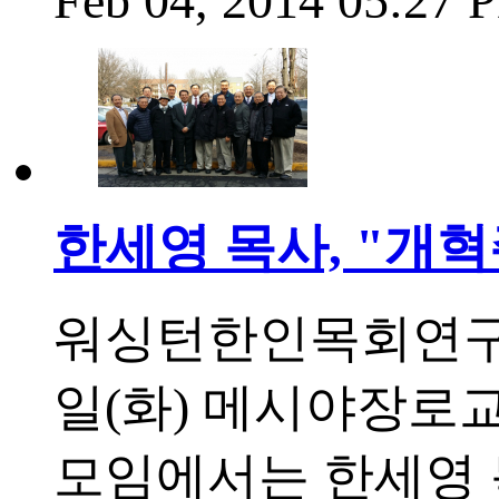
Feb 04, 2014 05:27
한세영 목사, "개
워싱턴한인목회연구원
일(화) 메시야장로교
모임에서는 한세영 