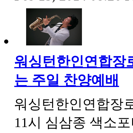
워싱턴한인연합장로
는 주일 찬양예배
워싱턴한인연합장로교
11시 심삼종 색소