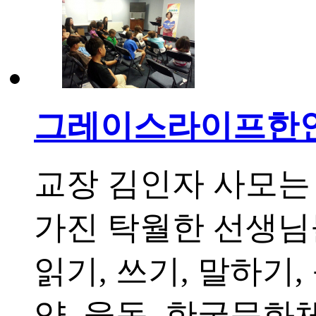
그레이스라이프한인
교장 김인자 사모는
가진 탁월한 선생님
읽기, 쓰기, 말하기
양, 율동, 한국문화