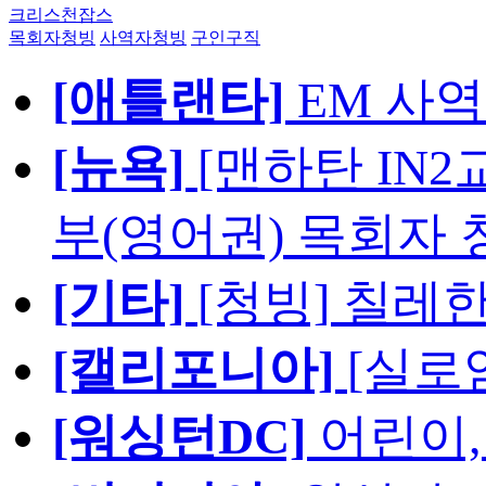
크리스천잡스
목회자청빙
사역자청빙
구인구직
[애틀랜타]
EM 사
[뉴욕]
[맨하탄 IN
부(영어권) 목회자 
[기타]
[청빙] 칠레
[캘리포니아]
[실로
[워싱턴DC]
어린이,