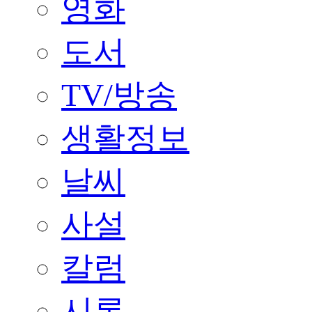
영화
도서
TV/방송
생활정보
날씨
사설
칼럼
시론