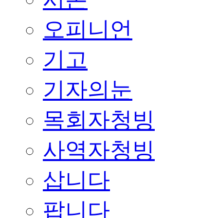
오피니언
기고
기자의눈
목회자청빙
사역자청빙
삽니다
팝니다