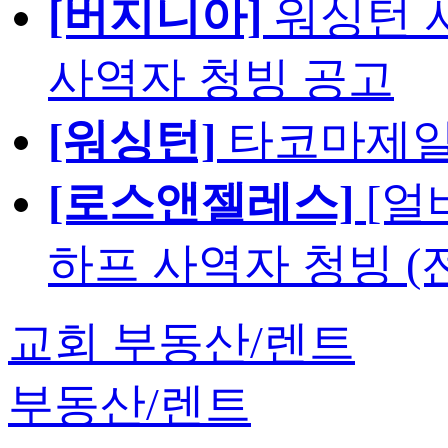
[버지니아]
워싱턴 서
사역자 청빙 공고
[워싱턴]
타코마제일
[로스앤젤레스]
[얼
하프 사역자 청빙 (
교회 부동산/렌트
부동산/렌트