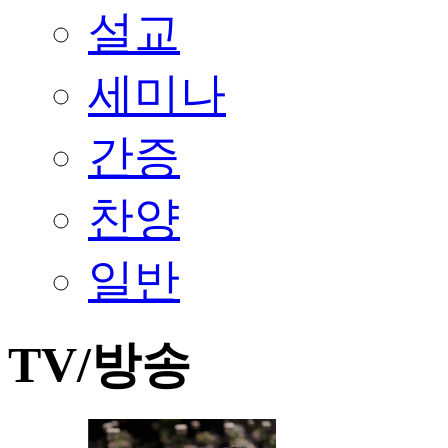
설교
세미나
간증
찬양
일반
TV/방송