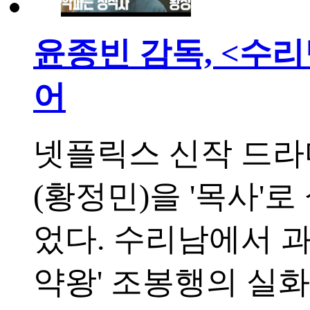
윤종빈 감독, <수리
어
넷플릭스 신작 드라
(황정민)을 '목사'
었다. 수리남에서 
약왕' 조봉행의 실화