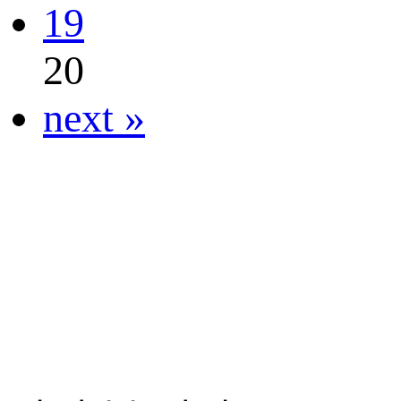
19
20
next »