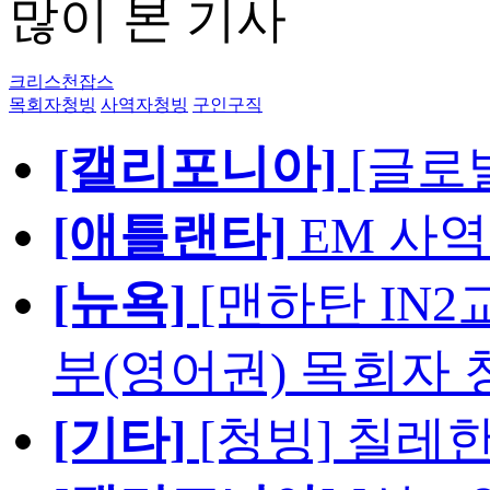
많이 본 기사
크리스천잡스
목회자청빙
사역자청빙
구인구직
[캘리포니아]
[글로
[애틀랜타]
EM 사
[뉴욕]
[맨하탄 IN
부(영어권) 목회자 
[기타]
[청빙] 칠레