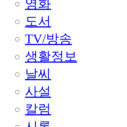
영화
도서
TV/방송
생활정보
날씨
사설
칼럼
시론