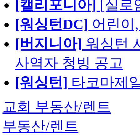
[캘리포니아]
[실로
[워싱턴DC]
어린이,
[버지니아]
워싱턴 서
사역자 청빙 공고
[워싱턴]
타코마제일
교회 부동산/렌트
부동산/렌트