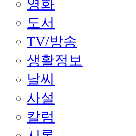
영화
도서
TV/방송
생활정보
날씨
사설
칼럼
시론