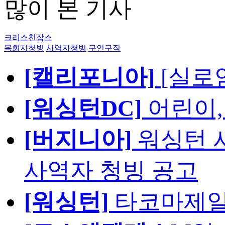
많이 본 기사
크리스천잡스
목회자청빙
사역자청빙
구인구직
[캘리포니아]
[실로
[워싱턴DC]
어린이,
[버지니아]
워싱턴 서
사역자 청빙 공고
[워싱턴]
타코마제일