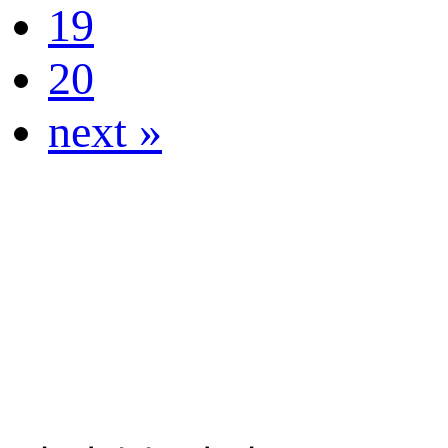
19
20
next »