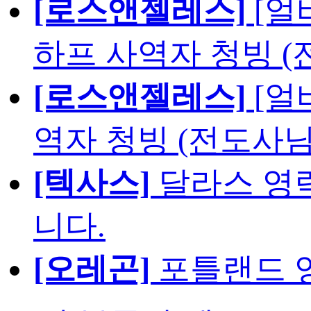
[로스앤젤레스]
[얼
하프 사역자 청빙 (
[로스앤젤레스]
[얼
역자 청빙 (전도사님
[텍사스]
달라스 영락
니다.
[오레곤]
포틀랜드 영