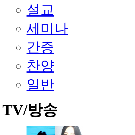
설교
세미나
간증
찬양
일반
TV/방송