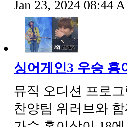
Jan 23, 2024 08:44
싱어게인3 우승 홍이
뮤직 오디션 프로그
찬양팀 위러브와 함
가수 홍이삭이 18에서