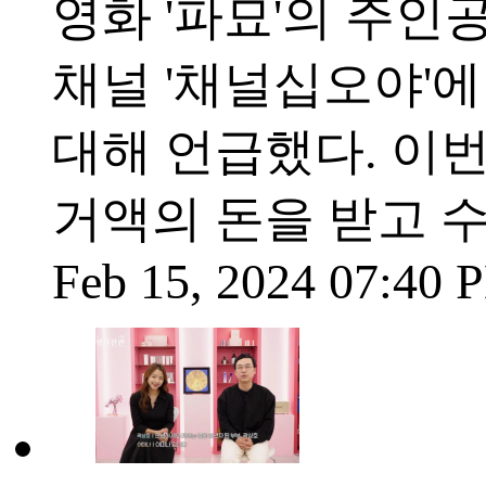
영화 '파묘'의 주인
채널 '채널십오야'
대해 언급했다. 이번
거액의 돈을 받고 
Feb 15, 2024 07:40