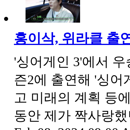
홍이삭, 위라클 출
'싱어게인 3'에서 
즌2에 출연해 '싱어
고 미래의 계획 등에
동안 제가 짝사랑했