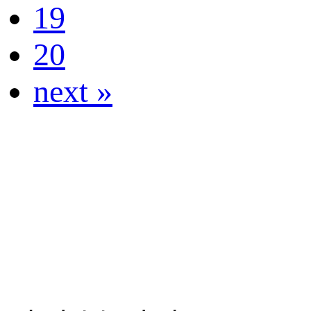
19
20
next »