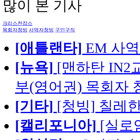
많이 본 기사
크리스천잡스
목회자청빙
사역자청빙
구인구직
[애틀랜타]
EM 사
[뉴욕]
[맨하탄 IN
부(영어권) 목회자 
[기타]
[청빙] 칠레
[캘리포니아]
[실로