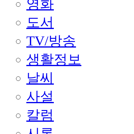
영화
도서
TV/방송
생활정보
날씨
사설
칼럼
시론