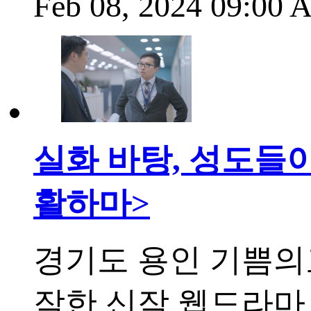
Feb 08, 2024 09:00
실화 바탕, 성도들
활하마>
경기도 용인 기쁨의
작한 신작 웹드라마