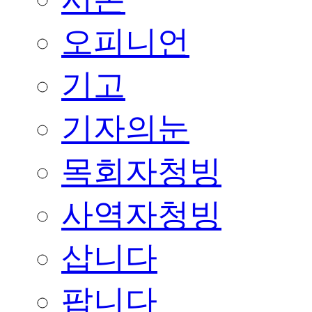
오피니언
기고
기자의눈
목회자청빙
사역자청빙
삽니다
팝니다