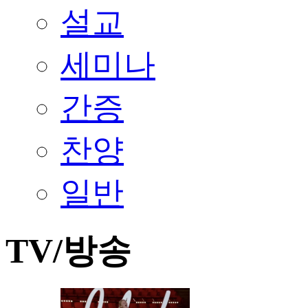
설교
세미나
간증
찬양
일반
TV/방송