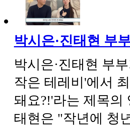
박시은·진태현 부부,
박시은·진태현 부부
작은 테레비'에서 최
돼요?!'라는 제목의
태현은 "작년에 청