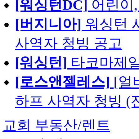
[워싱턴DC]
어린이,
[버지니아]
워싱턴 서
사역자 청빙 공고
[워싱턴]
타코마제일
[로스앤젤레스]
[얼
하프 사역자 청빙 (
교회 부동산/렌트