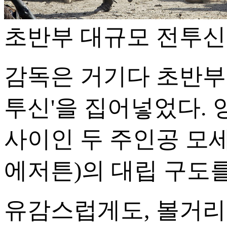
초반부 대규모 전투신
감독은 거기다 초반부에
투신'을 집어넣었다.
사이인 두 주인공 모세
에저튼)의 대립 구도
유감스럽게도, 볼거리