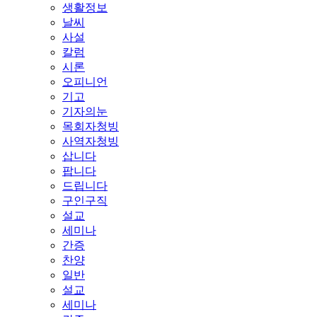
생활정보
날씨
사설
칼럼
시론
오피니언
기고
기자의눈
목회자청빙
사역자청빙
삽니다
팝니다
드립니다
구인구직
설교
세미나
간증
찬양
일반
설교
세미나