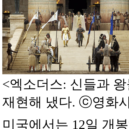
<엑소더스: 신들과 왕
재현해 냈다. ⓒ영화
미국에서는 12일 개봉