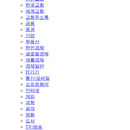
한국교회
세계교회
교회주소록
금융
증권
기업
부동산
한인경제
글로벌경제
생활경제
경제일반
IT기기
통신/모바일
소프트웨어
인터넷
게임
과학
음악
영화
도서
TV/방송