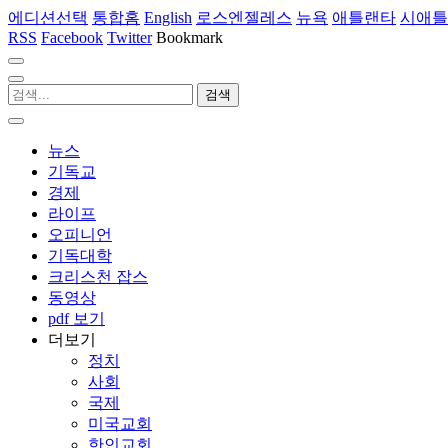
에디션선택
통합홈
English
로스엔젤레스
뉴욕
애틀랜타
시애틀
RSS
Facebook
Twitter
Bookmark
뉴스
기독교
경제
라이프
오피니언
기독대학
크리스천 잡스
동영상
pdf 보기
더보기
정치
사회
국제
미국교회
한인교회