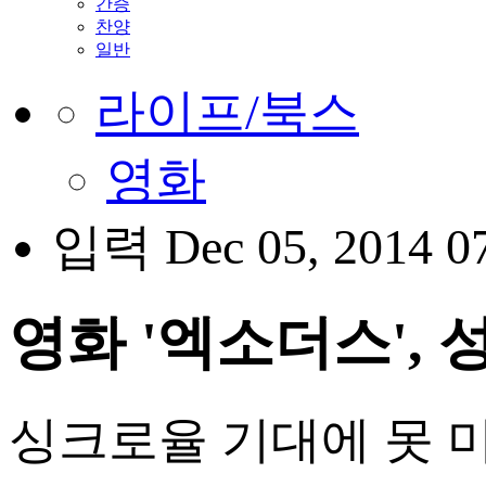
간증
찬양
일반
라이프/북스
영화
입력 Dec 05, 2014 0
영화 '엑소더스',
싱크로율 기대에 못 미