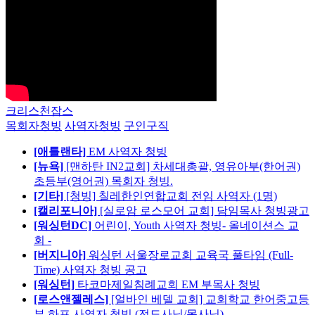
크리스천잡스
목회자청빙
사역자청빙
구인구직
[애틀랜타]
EM 사역자 청빙
[뉴욕]
[맨하탄 IN2교회] 차세대총괄, 영유아부(한어권)
초등부(영어권) 목회자 청빙.
[기타]
[청빙] 칠레한인연합교회 전임 사역자 (1명)
[캘리포니아]
[실로암 로스모어 교회] 담임목사 청빙광고
[워싱턴DC]
어린이, Youth 사역자 청빙- 올네이션스 교
회 -
[버지니아]
워싱턴 서울장로교회 교육국 풀타임 (Full-
Time) 사역자 청빙 공고
[워싱턴]
타코마제일침례교회 EM 부목사 청빙
[로스앤젤레스]
[얼바인 베델 교회] 교회학교 한어중고등
부 하프 사역자 청빙 (전도사님/목사님)