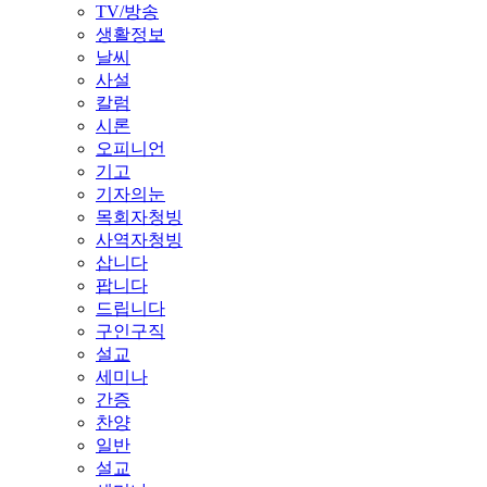
TV/방송
생활정보
날씨
사설
칼럼
시론
오피니언
기고
기자의눈
목회자청빙
사역자청빙
삽니다
팝니다
드립니다
구인구직
설교
세미나
간증
찬양
일반
설교