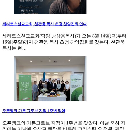
세리토스선교교회, 천관웅 목사 초청 찬양집회 연다
세리토스선교교회(담임 방상용목사)가 오는 8월 14일(금)부터
16일(주일)까지 천관웅 목사 초청 찬양집회를 갖는다. 천관웅
목사는 현…
오픈뱅크 가든 그로브 지점 1주년 맞아
오픈뱅크의 가든그로브 지점이 1주년을 맞았다. 이날 축하 자
리에는 이날에 오상교 행장을 비롯해 크리스틴 오 전무, 제임