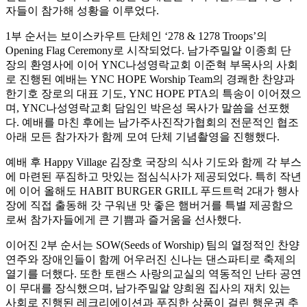
자들이 참가해 성황을 이루었다.
1부 순서는 보이스카우트 단체인 ‘278 & 1278 Troops’의
Opening Flag Ceremony로 시작되었다. 남가주밀알 이종희 단
장의 환영사에 이어 YNC나성영락교회 이준혁 부목사의 사회
로 진행된 예배는 YNC HOPE Worship Team의 경쾌한 찬양과
한기호 장로의 대표 기도, YNC HOPE PTA의 특송이 이어졌으
며, YNC나성영락교회 담임인 박은성 목사가 말씀을 선포했
다. 예배를 마친 후에는 남가주사진작가협회의 전문적인 협조
아래 모든 참가자가 함께 모여 단체 기념촬영을 진행했다.
예배 후 Happy Village 김장호 국장의 식사 기도와 함께 각 부스
에 마련된 푸짐하고 맛있는 점심식사가 제공되었다. 특히 작년
에 이어 올해도 HABIT BURGER GRILL 푸드트럭 2대가 행사
장에 직접 출동해 갓 구워낸 맛 좋은 햄버거를 특별 제공함으
로써 참가자들에게 큰 기쁨과 즐거움을 선사했다.
이어진 2부 순서는 SOW(Seeds of Worship) 팀의 열정적인 찬양
연주와 장애인들이 함께 어우러진 신나는 댄스파티로 축제의
열기를 더했다. 또한 토랜스 사랑의교실의 역동적인 난타 공연
이 무대를 장식했으며, 남가주밀알 양희원 집사의 재치 있는
사회로 진행된 레크리에이션과 푸짐한 상품이 걸린 행운권 추