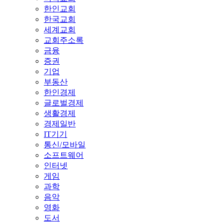
한인교회
한국교회
세계교회
교회주소록
금융
증권
기업
부동산
한인경제
글로벌경제
생활경제
경제일반
IT기기
통신/모바일
소프트웨어
인터넷
게임
과학
음악
영화
도서