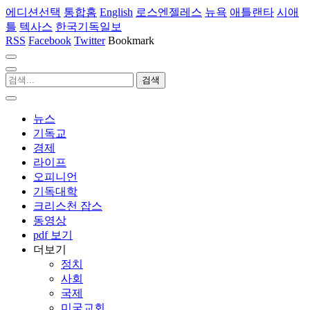
에디션선택
통합홈
English
로스엔젤레스
뉴욕
애틀랜타
시애
틀
텍사스
한국기독일보
RSS
Facebook
Twitter
Bookmark
뉴스
기독교
경제
라이프
오피니언
기독대학
크리스천 잡스
동영상
pdf 보기
더보기
정치
사회
국제
미국교회