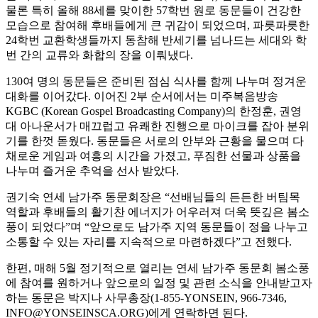
물론 특히 올해 88세를 맞이한 57학번 원로 동문들이 건강한
모습으로 참여해 후배들에게 큰 귀감이 되었으며, 파릇파릇한
24학번 교환학생들까지 동참해 반세기를 넘나드는 세대와 학
번 간의 교류와 화합의 장을 이뤄냈다.
130여 명의 동문들은 준비된 점심 식사를 함께 나누며 정겨운
대화를 이어갔다. 이어진 2부 순서에서는 미주복음방송
KGBC (Korean Gospel Broadcasting Company)의 한정훈, 권영
대 아나운서가 매끄럽고 유쾌한 진행으로 마이크를 잡아 분위
기를 한껏 돋웠다. 동문들은 서로의 안부와 근황을 물으며 다
채로운 게임과 여흥의 시간을 가졌고, 푸짐한 선물과 상품을
나누며 즐거운 추억을 선사 받았다.
권기숙 연세 남가주 동문회장은 “선배님들의 든든한 버팀목
역할과 후배들의 활기찬 에너지가 어우러져 더욱 뜻깊은 봄소
풍이 되었다”며 “앞으로도 남가주 지역 동문들이 정을 나누고
소통할 수 있는 자리를 지속적으로 마련하겠다”고 전했다.
한편, 매해 5월 정기적으로 열리는 연세 남가주 동문회 봄소풍
에 참여를 원하거나 앞으로의 일정 및 관련 소식을 안내받고자
하는 동문은 박지나 사무총장(1-855-YONSEIN, 966-7346,
INFO@YONSEINSCA.ORG)에게 연락하면 된다.