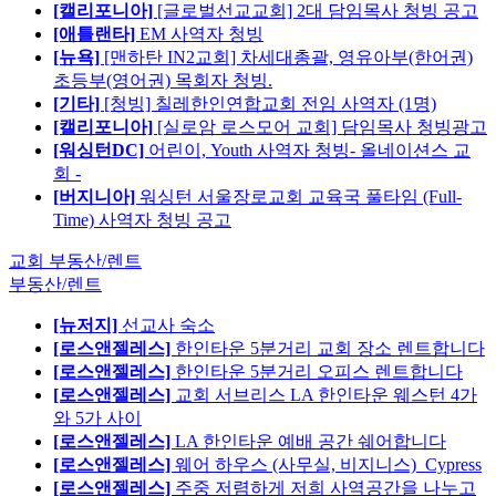
[캘리포니아]
[글로벌선교교회] 2대 담임목사 청빙 공고
[애틀랜타]
EM 사역자 청빙
[뉴욕]
[맨하탄 IN2교회] 차세대총괄, 영유아부(한어권)
초등부(영어권) 목회자 청빙.
[기타]
[청빙] 칠레한인연합교회 전임 사역자 (1명)
[캘리포니아]
[실로암 로스모어 교회] 담임목사 청빙광고
[워싱턴DC]
어린이, Youth 사역자 청빙- 올네이션스 교
회 -
[버지니아]
워싱턴 서울장로교회 교육국 풀타임 (Full-
Time) 사역자 청빙 공고
교회 부동산/렌트
부동산/렌트
[뉴저지]
선교사 숙소
[로스앤젤레스]
한인타운 5분거리 교회 장소 렌트합니다
[로스앤젤레스]
한인타운 5분거리 오피스 렌트합니다
[로스앤젤레스]
교회 서브리스 LA 한인타운 웨스턴 4가
와 5가 사이
[로스앤젤레스]
LA 한인타운 예배 공간 쉐어합니다
[로스앤젤레스]
웨어 하우스 (사무실, 비지니스)_Cypress
[로스앤젤레스]
주중 저렴하게 저희 사역공간을 나누고