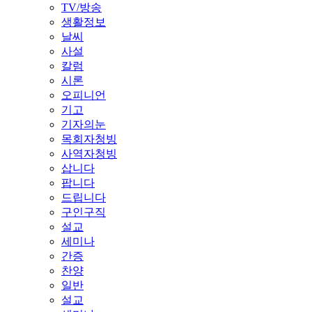
TV/방송
생활정보
날씨
사설
칼럼
시론
오피니언
기고
기자의눈
목회자청빙
사역자청빙
삽니다
팝니다
드립니다
구인구직
설교
세미나
간증
찬양
일반
설교