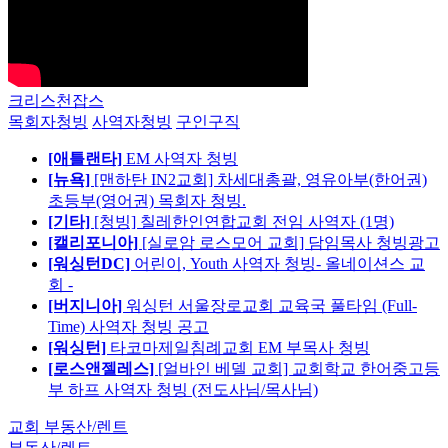
크리스천잡스
목회자청빙
사역자청빙
구인구직
[애틀랜타]
EM 사역자 청빙
[뉴욕]
[맨하탄 IN2교회] 차세대총괄, 영유아부(한어권)
초등부(영어권) 목회자 청빙.
[기타]
[청빙] 칠레한인연합교회 전임 사역자 (1명)
[캘리포니아]
[실로암 로스모어 교회] 담임목사 청빙광고
[워싱턴DC]
어린이, Youth 사역자 청빙- 올네이션스 교
회 -
[버지니아]
워싱턴 서울장로교회 교육국 풀타임 (Full-
Time) 사역자 청빙 공고
[워싱턴]
타코마제일침례교회 EM 부목사 청빙
[로스앤젤레스]
[얼바인 베델 교회] 교회학교 한어중고등
부 하프 사역자 청빙 (전도사님/목사님)
교회 부동산/렌트
부동산/렌트