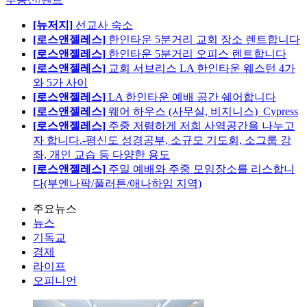
[뉴저지]
선교사 숙소
[로스앤젤레스]
한인타운 5분거리 교회 장소 렌트합니다
[로스앤젤레스]
한인타운 5분거리 오피스 렌트합니다
[로스앤젤레스]
교회 서브리스 LA 한인타운 웨스턴 4가
와 5가 사이
[로스앤젤레스]
LA 한인타운 예배 공간 쉐어합니다
[로스앤젤레스]
웨어 하우스 (사무실, 비지니스)_Cypress
[로스앤젤레스]
주중 저렴하게 저희 사역공간을 나누고
자 합니다.-평신도 성경공부, 소규모 기도회, 소그룹 강
좌, 개인 교습 등 다양한 용도
[로스앤젤레스]
주일 예배와 주중 모임장소를 리스합니
다(부엔나팍/풀러튼/애나하임 지역)
주요뉴스
뉴스
기독교
경제
라이프
오피니언