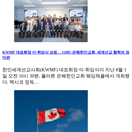
KWMF 대표회장 이·취임식 성료… GMU·은혜한인교회, 세계선교 협력의 장
마련
한인세계선교사회(KWMF) 대표회장 이·취임식이 지난 8월 1
일 오전 10시 30분, 풀러튼 은혜한인교회 웨딩채플에서 개최됐
다. 멕시코 정득…