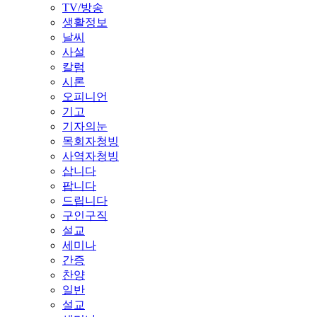
TV/방송
생활정보
날씨
사설
칼럼
시론
오피니언
기고
기자의눈
목회자청빙
사역자청빙
삽니다
팝니다
드립니다
구인구직
설교
세미나
간증
찬양
일반
설교