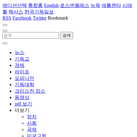
에디션선택
통합홈
English
로스엔젤레스
뉴욕
애틀랜타
시애
틀
텍사스
한국기독일보
RSS
Facebook
Twitter
Bookmark
뉴스
기독교
경제
라이프
오피니언
기독대학
크리스천 잡스
동영상
pdf 보기
더보기
정치
사회
국제
미국교회