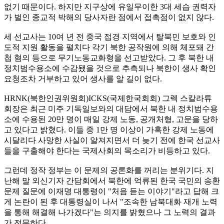
없기 때문이다. 하지만 지구상에 유일무이한 3대 세습 권력자
가 벌인 종교적 박해의 당사자란 점에서 접촉점이 없지 않다.
세 선교사는 10여 년 전 중국 접경 지역에서 탈북민 보호와 인
도적 지원 활동을 펼치다 각기 북한 공작원에 의해 체포돼 간
첩 혐의 등으로 무기노동교화형을 선고받았다. 그 후 북한 내
정치범수용소에 수감됐을 것으로 추측되나 북한이 생사 확인
요청조차 거부하고 있어 생사를 알 길이 없다.
HRNK(북한인권위원회)ICKS(국제한국회회) 그렉 스칼라튜
회장은 최근 미주 기독일보와의 대담에서 북한 내 정치범수용
소에 수용된 20만 명이 매일 강제 노동, 공개처형, 고문을 당하
고 있다고 밝혔다. 이들 중 1만 명 이상이 가혹한 강제 노동에
시달리다 사망한 사실이 알져지면서 더 늦기 전에 한국 선교사
들을 구출해야 한다는 국제사회의 목소리가 비등하고 있다.
그런데 정작 정부는 이 문제의 공론화를 꺼리는 분위기다. 지
난해 말 외신기자 간담회에서 북한에 억류된 한국 국민의 송환
문제 질문에 이재명 대통령이 "처음 듣는 이야기"라고 답해 크
게 논란이 된 후 대통령실이 나서 "조속한 남북대화 재개 노력
을 통해 해결해 나가겠다"는 의지를 밝혔으나 그 노력의 결과
가 전무하다.