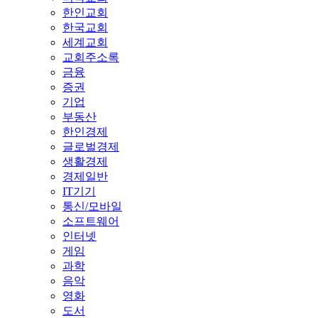
한인교회
한국교회
세계교회
교회주소록
금융
증권
기업
부동산
한인경제
글로벌경제
생활경제
경제일반
IT기기
통신/모바일
소프트웨어
인터넷
게임
과학
음악
영화
도서