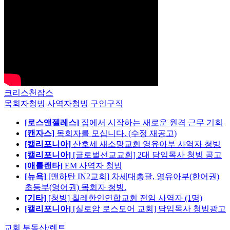
크리스천잡스
목회자청빙
사역자청빙
구인구직
[로스앤젤레스]
집에서 시작하는 새로운 원격 근무 기회
[캔자스]
목회자를 모십니다. (수정 재공고)
[캘리포니아]
산호세 새소망교회 영유아부 사역자 청빙
[캘리포니아]
[글로벌선교교회] 2대 담임목사 청빙 공고
[애틀랜타]
EM 사역자 청빙
[뉴욕]
[맨하탄 IN2교회] 차세대총괄, 영유아부(한어권)
초등부(영어권) 목회자 청빙.
[기타]
[청빙] 칠레한인연합교회 전임 사역자 (1명)
[캘리포니아]
[실로암 로스모어 교회] 담임목사 청빙광고
교회 부동산/렌트