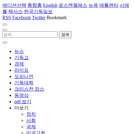
에디션선택
통합홈
English
로스엔젤레스
뉴욕
애틀랜타
시애
틀
텍사스
한국기독일보
RSS
Facebook
Twitter
Bookmark
뉴스
기독교
경제
라이프
오피니언
기독대학
크리스천 잡스
동영상
pdf 보기
더보기
정치
사회
국제
미국교회