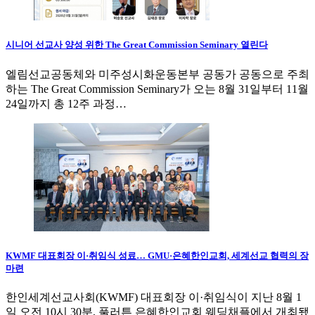
시니어 선교사 양성 위한 The Great Commission Seminary 열린다
엘림선교공동체와 미주성시화운동본부 공동가 공동으로 주최
하는 The Great Commission Seminary가 오는 8월 31일부터 11월
24일까지 총 12주 과정…
KWMF 대표회장 이·취임식 성료… GMU·은혜한인교회, 세계선교 협력의 장
마련
한인세계선교사회(KWMF) 대표회장 이·취임식이 지난 8월 1
일 오전 10시 30분, 풀러튼 은혜한인교회 웨딩채플에서 개최됐