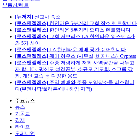
부동산/렌트
[뉴저지]
선교사 숙소
[로스앤젤레스]
한인타운 5분거리 교회 장소 렌트합니다
[로스앤젤레스]
한인타운 5분거리 오피스 렌트합니다
[로스앤젤레스]
교회 서브리스 LA 한인타운 웨스턴 4가
와 5가 사이
[로스앤젤레스]
LA 한인타운 예배 공간 쉐어합니다
[로스앤젤레스]
웨어 하우스 (사무실, 비지니스)_Cypress
[로스앤젤레스]
주중 저렴하게 저희 사역공간을 나누고
자 합니다.-평신도 성경공부, 소규모 기도회, 소그룹 강
좌, 개인 교습 등 다양한 용도
[로스앤젤레스]
주일 예배와 주중 모임장소를 리스합니
다(부엔나팍/풀러튼/애나하임 지역)
주요뉴스
뉴스
기독교
경제
라이프
오피니언