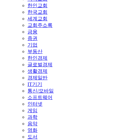
한인교회
한국교회
세계교회
교회주소록
금융
증권
기업
부동산
한인경제
글로벌경제
생활경제
경제일반
IT기기
통신/모바일
소프트웨어
인터넷
게임
과학
음악
영화
도서