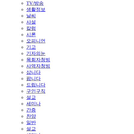
TV/방송
생활정보
날씨
사설
칼럼
시론
오피니언
기고
기자의눈
목회자청빙
사역자청빙
삽니다
팝니다
드립니다
구인구직
설교
세미나
간증
찬양
일반
설교