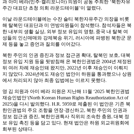
과 아미 베라(민주·캘리포니아) 의원이 공동 주최한 ‘북한자유
주간 대표단 초청 의회 라운드테이블’이 열렸다.
이날 라운드테이블에는 수잔 숄티 북한자유주간 의장을 비롯
해 탈북민 대표단과 미 연방의원들이 참석했다. 참석자들은 북
한 내부의 생활 실상, 외부 정보 유입의 영향, 중국 내 탈북 여
성들의 인신매매와 강제북송 위기, 러시아에 파병된 북한군 문
제 등을 놓고 증언과 질의를 이어갔다.
북한 주민의 인권 증진과 정보 접근권 확대, 탈북민 보호, 대북
정보 유입 지원 등을 뒷받침해 온 북한인권법은 2004년 제정된
뒤 여러 차례 재승인돼 왔지만, 2022년 이후 재승인이 이뤄지
지 않았다. 2024년에도 재승인 법안이 하원을 통과했으나 상원
에서 처리되지 않아 최종 입법에는 이르지 못했다.
영 김 의원과 아미 베라 의원은 지난해 11월 ‘2025 북한인권법
재승인법안’(North Korean Human Rights Reauthorization Act of
2025)을 다시 발의했다. H.R. 5959로 제출된 이 법안은 기존 북
한인권법의 주요 조항을 연장·갱신하고, 북한 주민의 인권과
정보 접근권 증진, 북한인권특사 직위의 조속한 충원, 대북 정
보 유입 촉진 등을 담고 있다. 현재 법안은 하원 외교위원회에
회부된 상태다.