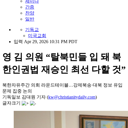
세미나
간증
찬양
일반
기독교
미국교회
입력 Apr 29, 2026 10:31 PM PDT
영 김 의원 “탈북민들 입 돼 북
한인권법 재승인 최선 다할 것”
북한자유주간 의회 라운드테이블…강제북송·대북 정보 유입
문제 집중 논의
기독일보 김대원 기자 (
kw@christianitydaily.com
)
글자크기