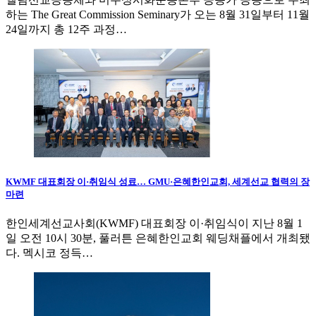
하는 The Great Commission Seminary가 오는 8월 31일부터 11월
24일까지 총 12주 과정…
KWMF 대표회장 이·취임식 성료… GMU·은혜한인교회, 세계선교 협력의 장
마련
한인세계선교사회(KWMF) 대표회장 이·취임식이 지난 8월 1
일 오전 10시 30분, 풀러튼 은혜한인교회 웨딩채플에서 개최됐
다. 멕시코 정득…