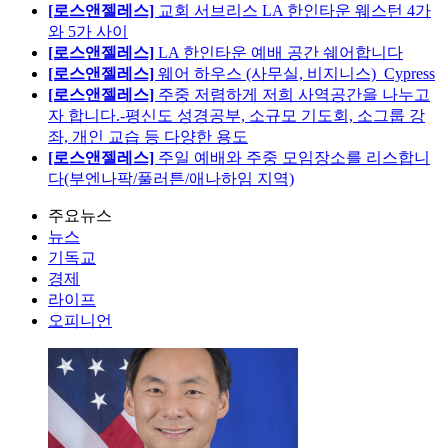
[로스앤젤레스]
교회 서브리스 LA 한인타운 웨스턴 4가
와 5가 사이
[로스앤젤레스]
LA 한인타운 예배 공간 쉐어합니다
[로스앤젤레스]
웨어 하우스 (사무실, 비지니스)_Cypress
[로스앤젤레스]
주중 저렴하게 저희 사역공간을 나누고
자 합니다.-평신도 성경공부, 소규모 기도회, 소그룹 강
좌, 개인 교습 등 다양한 용도
[로스앤젤레스]
주일 예배와 주중 모임장소를 리스합니
다(부엔나팍/풀러튼/애나하임 지역)
주요뉴스
뉴스
기독교
경제
라이프
오피니언