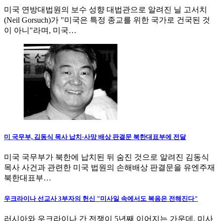
미국 연방대법원의 보수 성향 대법관으로 알려진 닐 고서치
(Neil Gorsuch)가 "미국은 특정 종교를 위한 국가로 건국된 것
이 아니"라며, 미국…
미 국무부, 김동식 목사 납치·사망 배상 판결문 북한대표부에 전달
미국 국무부가 북한에 납치된 뒤 숨진 것으로 알려진 김동식
목사 사건과 관련한 미국 법원의 손해배상 판결문을 유엔주재
북한대표부…
우크라이나 선교사 3부자의 헌신 "미사일 속에서도 복음은 전해진다"
러시아와 우크라이나 간 전쟁이 5년째 이어지는 가운데, 미사