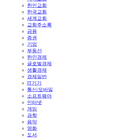
한인교회
한국교회
세계교회
교회주소록
금융
증권
기업
부동산
한인경제
글로벌경제
생활경제
경제일반
IT기기
통신/모바일
소프트웨어
인터넷
게임
과학
음악
영화
도서