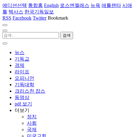
에디션선택
통합홈
English
로스엔젤레스
뉴욕
애틀랜타
시애
틀
텍사스
한국기독일보
RSS
Facebook
Twitter
Bookmark
뉴스
기독교
경제
라이프
오피니언
기독대학
크리스천 잡스
동영상
pdf 보기
더보기
정치
사회
국제
미국교회