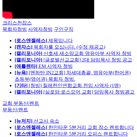
크리스천잡스
목회자청빙
사역자청빙
구인구직
[로스앤젤레스]
제목입니다
[캔자스]
목회자를 모십니다. (수정 재공고)
[캘리포니아]
산호세 새소망교회 영유아부 사역자 청빙
[캘리포니아]
[글로벌선교교회] 2대 담임목사 청빙 공고
[애틀랜타]
EM 사역자 청빙
[뉴욕]
[맨하탄 IN2교회] 차세대총괄, 영유아부(한어권)
초등부(영어권) 목회자 청빙.
[기타]
[청빙] 칠레한인연합교회 전임 사역자 (1명)
[캘리포니아]
[실로암 로스모어 교회] 담임목사 청빙광고
교회 부동산/렌트
부동산/렌트
[뉴저지]
선교사 숙소
[로스앤젤레스]
한인타운 5분거리 교회 장소 렌트합니다
[로스앤젤레스]
한인타운 5분거리 오피스 렌트합니다