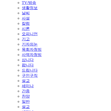
TV/방송
생활정보
날씨
사설
칼럼
시론
오피니언
기고
기자의눈
목회자청빙
사역자청빙
삽니다
팝니다
드립니다
구인구직
설교
세미나
간증
찬양
일반
설교