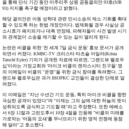
을 통해 단식 기간 동안 미주리주 상원 공동결의안 93호(SJR
93) 지지를 촉구할 예정이라고 밝혔다.
해당 결의안은 아동 성학대 관련 민사소송의 제소 기회를 확대
할 수 있도록 하는 헌법 개정안이다. 법제화될 경우 사실상 공
소시효가 폐지되거나 대폭 연장돼, 피해자들이 사건 발생 시기
와 관계없이 소송을 제기할 수 있는 길이 열리게 된다.
논란은 비클을 위한 '전 세계 7일 금식 운동' 홍보 문서가 공개
되면서 커졌다. KMBC-TV 크리스타 타츠슐 아일러(Krista
Tatschl Eyler) 기자가 공개한 자료에 따르면, '그랜드뷰 펠로우
십'이라는 가정교회와 '마이크 비클의 캔자스시티 친구들' 명
의 이메일이 비클의 "운명"을 위한 금식 참여를 독려했다. 그
랜드뷰 펠로우십은 과거 IHOPKC 교인들이 결성한 단체로 알
려졌다.
이 이메일은 "지난 수년간 기도 운동, 특히 마이크 비클을 향한
극심한 공격이 있었다"며 "이제는 그의 삶에 대한 하늘의 뜻이
성취되도록 금식하고 기도할 때"라고 주장했다. 또한 에베소
서 6장 12절과 고린도후서 10장 4절을 인용해 "비클의 미래를
가로막는 '어둠의 요새'를 무너뜨리기 위한 영적 전쟁에 동참
해 달라"고 호소했다.