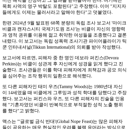
끼친 해악을 인정하고 그 결과를 받아들여야 한다. 여기에는
목회 사역의 영구 박탈도 포함된다"고 주장했다. 이어 "지지자
들에게도 이제는 물러서라고 말해야 한다"고 덧붙였다.
한편 2024년 9월 발표된 68쪽 분량의 독립 조사 보고서 '마이크
비클과 캔자스시티 국제기도원 조사'는 비클이 자신의 영향력
과 영적 권위를 이용해 젊고 취약한 여성들을 조종했다고 결론
내렸다. 이 보고서는 독립 성폭력 조사기관 파이어플라이가 틱
쿤 인터내셔널(Tikkun International)의 의뢰를 받아 작성했다.
보고서에 따르면, 피해자 중 한 명인 데보라 퍼킨스(Devora
Perkins)는 비클이 성관계 후 자신에게 성경을 읽게 했다고 진
술했다. 조사관들은 이를 학대 피해자에게 죄책감과 공모 의식
을 심어주는 조작 행위의 일환으로 해석했다.
또 다른 피해자인 태미 우즈(Tammy Woods)는 1980년대 자신
이 14세였을 때 비클에게 그루밍과 성적 학대를 당했다고 주장
했다. 보고서는 퍼킨스와 우즈, 또 다른 피해자의 진술을 인용
해 "기혼자였던 비클이 반복적으로 부적절한 성적 노출 행위
를 했다"고 밝혔다.
맥스는 "'글로벌 금식 반대'(Global Nope Feast)는 많은 피해자
들이 공유하는 매우 현실적인 우려를 블랙 유머라는 방식으로