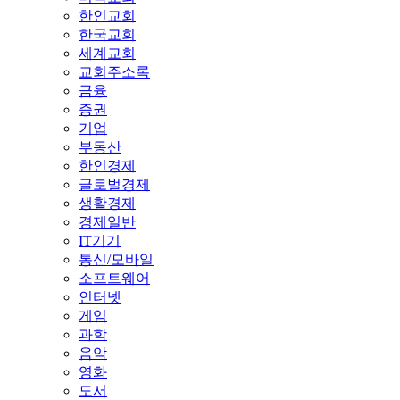
한인교회
한국교회
세계교회
교회주소록
금융
증권
기업
부동산
한인경제
글로벌경제
생활경제
경제일반
IT기기
통신/모바일
소프트웨어
인터넷
게임
과학
음악
영화
도서