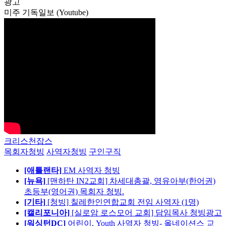
광고
미주 기독일보 (Youtube)
크리스천잡스
목회자청빙
사역자청빙
구인구직
[애틀랜타]
EM 사역자 청빙
[뉴욕]
[맨하탄 IN2교회] 차세대총괄, 영유아부(한어권)
초등부(영어권) 목회자 청빙.
[기타]
[청빙] 칠레한인연합교회 전임 사역자 (1명)
[캘리포니아]
[실로암 로스모어 교회] 담임목사 청빙광고
[워싱턴DC]
어린이, Youth 사역자 청빙- 올네이션스 교