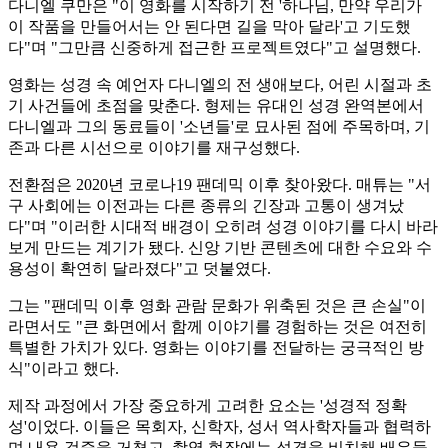
다니엘 쿠만은 "이 영화를 시작하기 전 '하나님, 만약 우리가
이 작품을 만들어서는 안 된다면 길을 막아 달라'고 기도했
다"며 "그만큼 신중하게 접근한 프로젝트였다"고 설명했다.
영화는 성경 속 예언자 다니엘의 전 생애보다, 어린 시절과 초
기 사건들에 초점을 맞춘다. 형제는 유대인 성경 완역본에서
다니엘과 그의 동료들이 '소년들'로 묘사된 점에 주목하며, 기
존과 다른 시선으로 이야기를 재구성했다.
전환점은 2020년 코로나19 팬데믹 이후 찾아왔다. 매튜는 "서
구 사회에는 이전과는 다른 종류의 긴장과 고통이 생겨났
다"며 "이러한 시대적 배경이 오히려 성경 이야기를 다시 바라
보게 만드는 계기가 됐다. 신앙 기반 콘텐츠에 대한 수요와 수
용성이 확연히 달라졌다"고 덧붙였다.
그는 "팬데믹 이후 영화 관람 문화가 위축된 것은 큰 손실"이
라면서도 "큰 화면에서 함께 이야기를 경험하는 것은 여전히
특별한 가치가 있다. 영화는 이야기를 전달하는 궁극적인 방
식"이라고 했다.
제작 과정에서 가장 중요하게 고려한 요소는 '성경적 정확
성'이었다. 이들은 목회자, 신학자, 성서 역사학자들과 협력하
며 내용 검증을 거쳤고, 촬영 현장에는 성경을 비치해 배우들