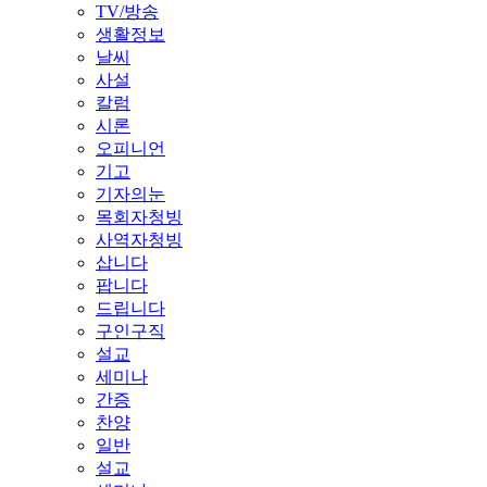
TV/방송
생활정보
날씨
사설
칼럼
시론
오피니언
기고
기자의눈
목회자청빙
사역자청빙
삽니다
팝니다
드립니다
구인구직
설교
세미나
간증
찬양
일반
설교