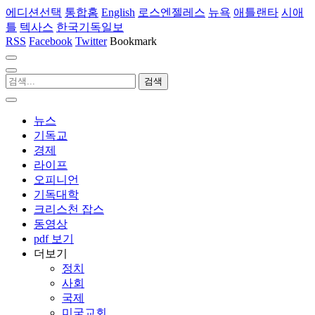
에디션선택
통합홈
English
로스엔젤레스
뉴욕
애틀랜타
시애
틀
텍사스
한국기독일보
RSS
Facebook
Twitter
Bookmark
뉴스
기독교
경제
라이프
오피니언
기독대학
크리스천 잡스
동영상
pdf 보기
더보기
정치
사회
국제
미국교회