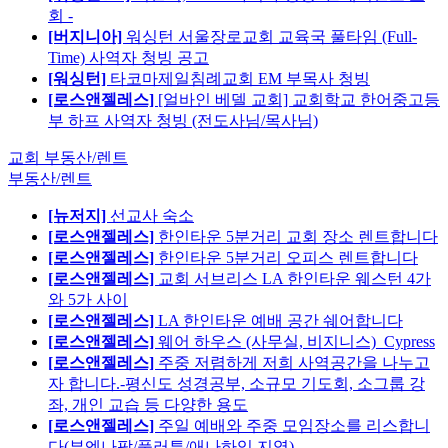
회 -
[버지니아]
워싱턴 서울장로교회 교육국 풀타임 (Full-
Time) 사역자 청빙 공고
[워싱턴]
타코마제일침례교회 EM 부목사 청빙
[로스앤젤레스]
[얼바인 베델 교회] 교회학교 한어중고등
부 하프 사역자 청빙 (전도사님/목사님)
교회 부동산/렌트
부동산/렌트
[뉴저지]
선교사 숙소
[로스앤젤레스]
한인타운 5분거리 교회 장소 렌트합니다
[로스앤젤레스]
한인타운 5분거리 오피스 렌트합니다
[로스앤젤레스]
교회 서브리스 LA 한인타운 웨스턴 4가
와 5가 사이
[로스앤젤레스]
LA 한인타운 예배 공간 쉐어합니다
[로스앤젤레스]
웨어 하우스 (사무실, 비지니스)_Cypress
[로스앤젤레스]
주중 저렴하게 저희 사역공간을 나누고
자 합니다.-평신도 성경공부, 소규모 기도회, 소그룹 강
좌, 개인 교습 등 다양한 용도
[로스앤젤레스]
주일 예배와 주중 모임장소를 리스합니
다(부엔나팍/풀러튼/애나하임 지역)