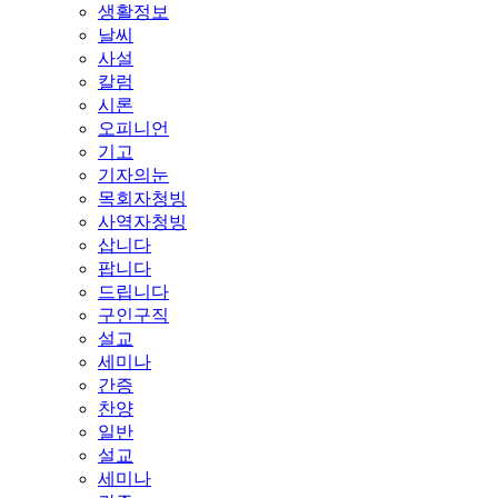
생활정보
날씨
사설
칼럼
시론
오피니언
기고
기자의눈
목회자청빙
사역자청빙
삽니다
팝니다
드립니다
구인구직
설교
세미나
간증
찬양
일반
설교
세미나