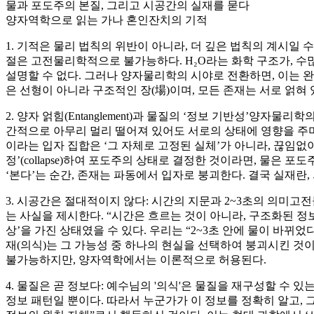
물과 포도주의 본질, 그리고 시공간의 실재를 묻다
양자역학으로 읽는 가나 혼인잔치의 기적
1. 기적은 물리 법칙의 위반이 아니라, 더 깊은 법칙의 계시일 
절은 고전물리학적으로 불가능하다. H₂O라는 화학 구조가, 수많
설명할 수 없다. 그러나 양자물리학의 시야로 전환하면, 이는 
은 선형이 아니라 구조적인 장(場)이며, 모든 존재는 서로 얽혀
2. 양자 얽힘(Entanglement)과 물질의 ‘정보 기반성’양자물리학
간적으로 아무리 멀리 떨어져 있어도 서로의 상태에 영향을 주며
이라는 입자 집합은 ‘그 자체로 고정된 실체’가 아니라, 끊임없이 
정’(collapse)하여 포도주의 상태로 결정한 것이라면, 물은 
‘본다’는 순간, 존재는 파동에서 입자로 붕괴한다. 결국 실재란,
3. 시공간은 절대적이지 않다: 시간의 지문과 2~3초의 의미고
는 사실을 제시한다. “시간은 흐르는 것이 아니라, 구조화된 정
상’을 가진 상태였을 수 있다. 우리는 “2~3초 안에 물이 바
재(의식)는 그 가능성 중 하나의 현실을 선택하여 붕괴시킨 것이
불가능하지만, 양자역학에서는 이론적으로 허용된다.
4. 물질은 곧 정보다: 예수님의 '의식'은 물질을 재구성할 
정보 패턴일 뿐이다. 따라서 누군가가 이 정보를 정확히 알고, 