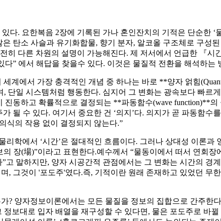
수 있다. 요한복음 2장에 기록된 가나 혼인잔치의 기적은 단순한 ‘물
은 탄소 사슬과 유기화합물, 향기 분자, 알코올 구조체로 구성된 
완전히 다른 차원의 설명이 가능해진다. 제 저서에서 언급한 『시
 있다” 에서 해답을 찾을수 있다. 이것은 물질적 전환을 해석하는
의 세계에서 가장 충격적인 개념 중 하나는 바로 **양자 얽힘(Quantum
, 단일 시스템처럼 행동한다. 심지어 그 변화는 광속보다 빠르게,
진동하고 확률적으로 결정되는 **파동함수(wave function)**
포도주가 될 수 있다. 여기서 중요한 건 ‘의지’다. 의지가 곧 파동함
 의식의 작용 없이 결정되지 않는다.”
전물리학에서 ‘시간’은 절대적인 흐름이다. 그러나 상대성 이론과 
보의 장(場)”이라고 표현한다.예수께서 “물동이에서 떠서 연회장에게
뀌었다”고 말하지만, 양자 시공간적 관점에서는 그 변화는 시간의 경
며, 그것이 '포도주'였다.즉, 기적이란 원래 존재하고 있었던 무
수 있는가? 양자정보이론에서는 모든 물질을 정보의 집합으로 간주한
그 정보대로 입자 배열을 재구성할 수 있다면, 물은 포도주로 바뀔