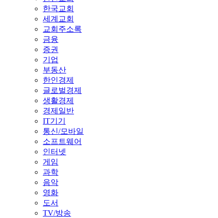
한국교회
세계교회
교회주소록
금융
증권
기업
부동산
한인경제
글로벌경제
생활경제
경제일반
IT기기
통신/모바일
소프트웨어
인터넷
게임
과학
음악
영화
도서
TV/방송