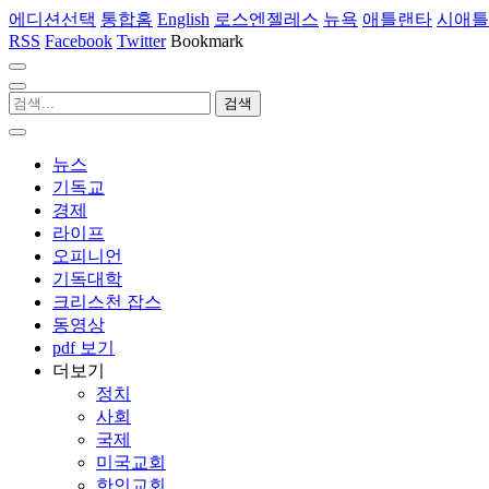
에디션선택
통합홈
English
로스엔젤레스
뉴욕
애틀랜타
시애틀
RSS
Facebook
Twitter
Bookmark
뉴스
기독교
경제
라이프
오피니언
기독대학
크리스천 잡스
동영상
pdf 보기
더보기
정치
사회
국제
미국교회
한인교회