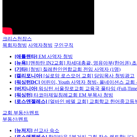
크리스천잡스
목회자청빙
사역자청빙
구인구직
[애틀랜타]
EM 사역자 청빙
[뉴욕]
[맨하탄 IN2교회] 차세대총괄, 영유아부(한어권) 
[기타]
[청빙] 칠레한인연합교회 전임 사역자 (1명)
[캘리포니아]
[실로암 로스모어 교회] 담임목사 청빙광고
[워싱턴DC]
어린이, Youth 사역자 청빙- 올네이션스 교회 
[버지니아]
워싱턴 서울장로교회 교육국 풀타임 (Full-Tim
[워싱턴]
타코마제일침례교회 EM 부목사 청빙
[로스앤젤레스]
[얼바인 베델 교회] 교회학교 한어중고등부
교회 부동산/렌트
부동산/렌트
[뉴저지]
선교사 숙소
[로스앤젤레스]
한인타운 5분거리 교회 장소 렌트합니다