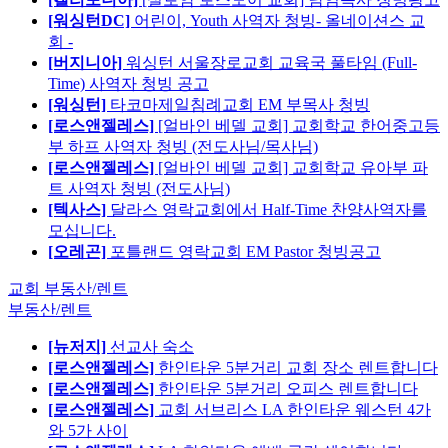
[워싱턴DC]
어린이, Youth 사역자 청빙- 올네이션스 교
회 -
[버지니아]
워싱턴 서울장로교회 교육국 풀타임 (Full-
Time) 사역자 청빙 공고
[워싱턴]
타코마제일침례교회 EM 부목사 청빙
[로스앤젤레스]
[얼바인 베델 교회] 교회학교 한어중고등
부 하프 사역자 청빙 (전도사님/목사님)
[로스앤젤레스]
[얼바인 베델 교회] 교회학교 유아부 파
트 사역자 청빙 (전도사님)
[텍사스]
달라스 영락교회에서 Half-Time 찬양사역자를
모십니다.
[오레곤]
포틀랜드 영락교회 EM Pastor 청빙공고
교회 부동산/렌트
부동산/렌트
[뉴저지]
선교사 숙소
[로스앤젤레스]
한인타운 5분거리 교회 장소 렌트합니다
[로스앤젤레스]
한인타운 5분거리 오피스 렌트합니다
[로스앤젤레스]
교회 서브리스 LA 한인타운 웨스턴 4가
와 5가 사이