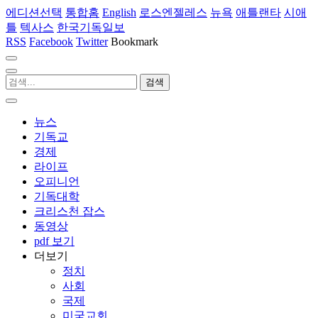
에디션선택
통합홈
English
로스엔젤레스
뉴욕
애틀랜타
시애
틀
텍사스
한국기독일보
RSS
Facebook
Twitter
Bookmark
뉴스
기독교
경제
라이프
오피니언
기독대학
크리스천 잡스
동영상
pdf 보기
더보기
정치
사회
국제
미국교회