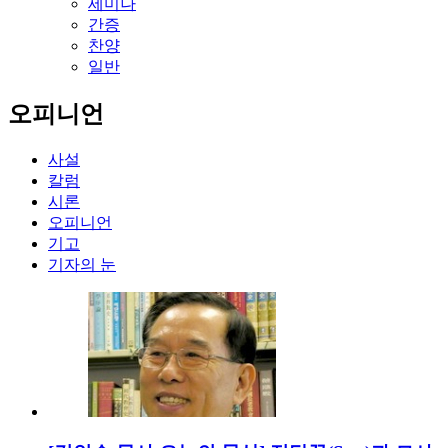
세미나
간증
찬양
일반
오피니언
사설
칼럼
시론
오피니언
기고
기자의 눈