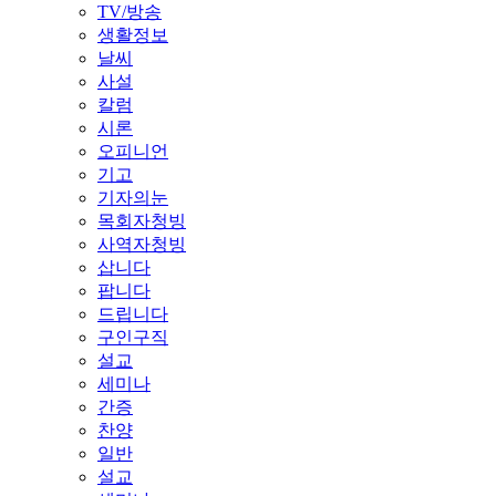
TV/방송
생활정보
날씨
사설
칼럼
시론
오피니언
기고
기자의눈
목회자청빙
사역자청빙
삽니다
팝니다
드립니다
구인구직
설교
세미나
간증
찬양
일반
설교