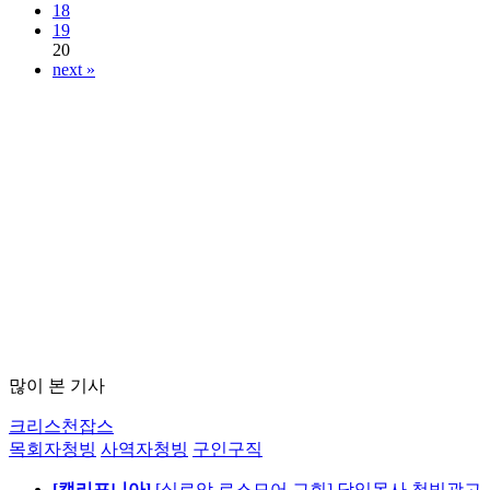
18
19
20
next »
많이 본 기사
크리스천잡스
목회자청빙
사역자청빙
구인구직
[캘리포니아]
[실로암 로스모어 교회] 담임목사 청빙광고