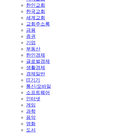
한인교회
한국교회
세계교회
교회주소록
금융
증권
기업
부동산
한인경제
글로벌경제
생활경제
경제일반
IT기기
통신/모바일
소프트웨어
인터넷
게임
과학
음악
영화
도서