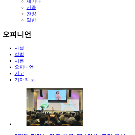
세미나
간증
찬양
일반
오피니언
사설
칼럼
시론
오피니언
기고
기자의 눈