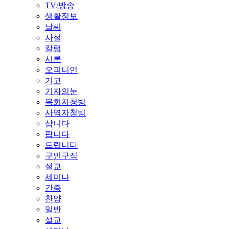
TV/방송
생활정보
날씨
사설
칼럼
시론
오피니언
기고
기자의눈
목회자청빙
사역자청빙
삽니다
팝니다
드립니다
구인구직
설교
세미나
간증
찬양
일반
설교