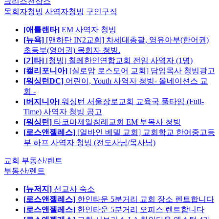
크리스천잡스
목회자청빙
사역자청빙
구인구직
[애틀랜타]
EM 사역자 청빙
[뉴욕]
[맨하탄 IN2교회] 차세대총괄, 영유아부(한어권)
초등부(영어권) 목회자 청빙.
[기타]
[청빙] 칠레한인연합교회 전임 사역자 (1명)
[캘리포니아]
[실로암 로스모어 교회] 담임목사 청빙광고
[워싱턴DC]
어린이, Youth 사역자 청빙- 올네이션스 교
회 -
[버지니아]
워싱턴 서울장로교회 교육국 풀타임 (Full-
Time) 사역자 청빙 공고
[워싱턴]
타코마제일침례교회 EM 부목사 청빙
[로스앤젤레스]
[얼바인 베델 교회] 교회학교 한어중고등
부 하프 사역자 청빙 (전도사님/목사님)
교회 부동산/렌트
부동산/렌트
[뉴저지]
선교사 숙소
[로스앤젤레스]
한인타운 5분거리 교회 장소 렌트합니다
[로스앤젤레스]
한인타운 5분거리 오피스 렌트합니다