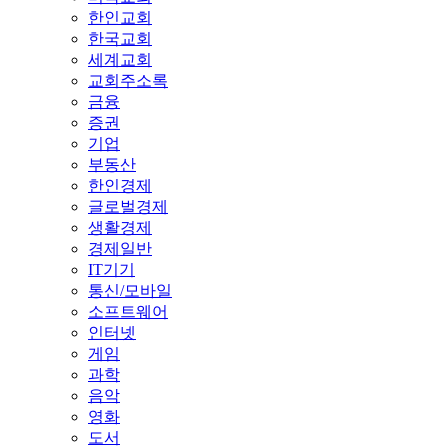
한인교회
한국교회
세계교회
교회주소록
금융
증권
기업
부동산
한인경제
글로벌경제
생활경제
경제일반
IT기기
통신/모바일
소프트웨어
인터넷
게임
과학
음악
영화
도서