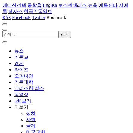
에디션선택
통합홈
English
로스엔젤레스
뉴욕
애틀랜타
시애
틀
텍사스
한국기독일보
RSS
Facebook
Twitter
Bookmark
뉴스
기독교
경제
라이프
오피니언
기독대학
크리스천 잡스
동영상
pdf 보기
더보기
정치
사회
국제
미국교회