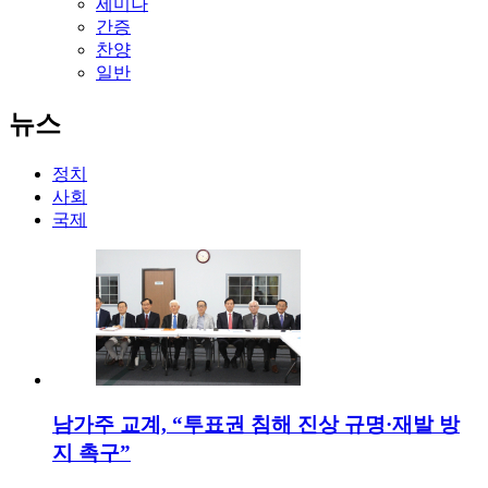
세미나
간증
찬양
일반
뉴스
정치
사회
국제
남가주 교계, “투표권 침해 진상 규명·재발 방
지 촉구”