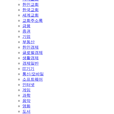
한인교회
한국교회
세계교회
교회주소록
금융
증권
기업
부동산
한인경제
글로벌경제
생활경제
경제일반
IT기기
통신/모바일
소프트웨어
인터넷
게임
과학
음악
영화
도서