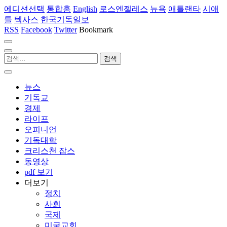
에디션선택
통합홈
English
로스엔젤레스
뉴욕
애틀랜타
시애
틀
텍사스
한국기독일보
RSS
Facebook
Twitter
Bookmark
뉴스
기독교
경제
라이프
오피니언
기독대학
크리스천 잡스
동영상
pdf 보기
더보기
정치
사회
국제
미국교회