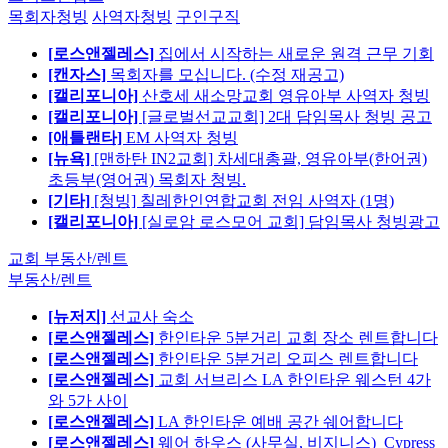
목회자청빙
사역자청빙
구인구직
[로스앤젤레스]
집에서 시작하는 새로운 원격 근무 기회
[캔자스]
목회자를 모십니다. (수정 재공고)
[캘리포니아]
산호세 새소망교회 영유아부 사역자 청빙
[캘리포니아]
[글로벌선교교회] 2대 담임목사 청빙 공고
[애틀랜타]
EM 사역자 청빙
[뉴욕]
[맨하탄 IN2교회] 차세대총괄, 영유아부(한어권)
초등부(영어권) 목회자 청빙.
[기타]
[청빙] 칠레한인연합교회 전임 사역자 (1명)
[캘리포니아]
[실로암 로스모어 교회] 담임목사 청빙광고
교회 부동산/렌트
부동산/렌트
[뉴저지]
선교사 숙소
[로스앤젤레스]
한인타운 5분거리 교회 장소 렌트합니다
[로스앤젤레스]
한인타운 5분거리 오피스 렌트합니다
[로스앤젤레스]
교회 서브리스 LA 한인타운 웨스턴 4가
와 5가 사이
[로스앤젤레스]
LA 한인타운 예배 공간 쉐어합니다
[로스앤젤레스]
웨어 하우스 (사무실, 비지니스)_Cypress