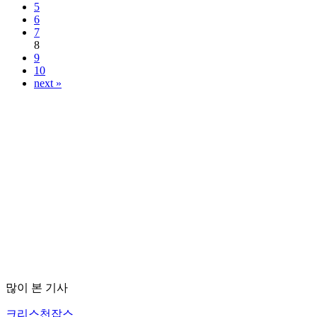
5
6
7
8
9
10
next »
많이 본 기사
크리스천잡스