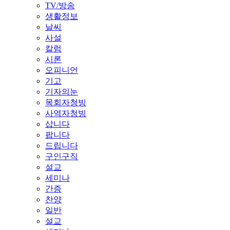
TV/방송
생활정보
날씨
사설
칼럼
시론
오피니언
기고
기자의눈
목회자청빙
사역자청빙
삽니다
팝니다
드립니다
구인구직
설교
세미나
간증
찬양
일반
설교