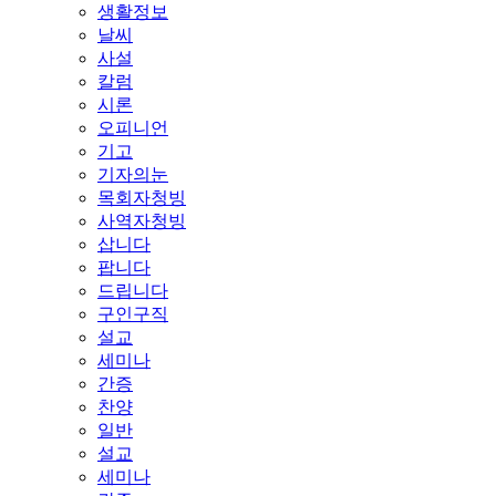
생활정보
날씨
사설
칼럼
시론
오피니언
기고
기자의눈
목회자청빙
사역자청빙
삽니다
팝니다
드립니다
구인구직
설교
세미나
간증
찬양
일반
설교
세미나