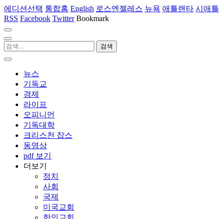
에디션선택
통합홈
English
로스엔젤레스
뉴욕
애틀랜타
시애틀
RSS
Facebook
Twitter
Bookmark
뉴스
기독교
경제
라이프
오피니언
기독대학
크리스천 잡스
동영상
pdf 보기
더보기
정치
사회
국제
미국교회
한인교회