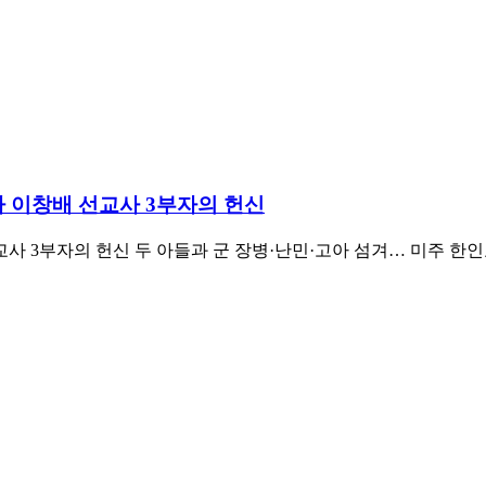
 이창배 선교사 3부자의 헌신
 3부자의 헌신 두 아들과 군 장병·난민·고아 섬겨… 미주 한