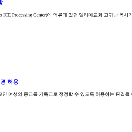
방
ICE Processing Center)에 억류돼 있던 멜리데교회 고귀남
변경 허용
의 종교를 기독교로 정정할 수 있도록 허용하는 판결을 내렸다. 자유수호연