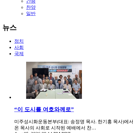
간증
찬양
일반
뉴스
정치
사회
국제
“이 도시를 여호와께로”
미주성시화운동본부(대표: 송정명 목사. 한기홍 목사)에서는
온 목사의 사회로 시작된 예배에서 찬…