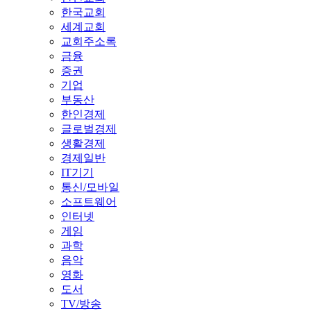
한국교회
세계교회
교회주소록
금융
증권
기업
부동산
한인경제
글로벌경제
생활경제
경제일반
IT기기
통신/모바일
소프트웨어
인터넷
게임
과학
음악
영화
도서
TV/방송