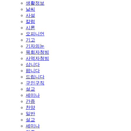
생활정보
날씨
사설
칼럼
시론
오피니언
기고
기자의눈
목회자청빙
사역자청빙
삽니다
팝니다
드립니다
구인구직
설교
세미나
간증
찬양
일반
설교
세미나