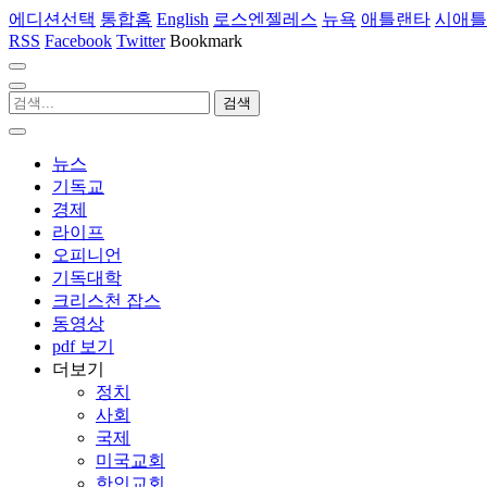
에디션선택
통합홈
English
로스엔젤레스
뉴욕
애틀랜타
시애틀
RSS
Facebook
Twitter
Bookmark
뉴스
기독교
경제
라이프
오피니언
기독대학
크리스천 잡스
동영상
pdf 보기
더보기
정치
사회
국제
미국교회
한인교회