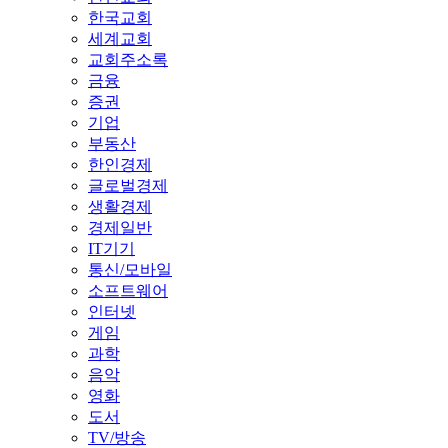
한국교회
세계교회
교회주소록
금융
증권
기업
부동산
한인경제
글로벌경제
생활경제
경제일반
IT기기
통신/모바일
소프트웨어
인터넷
게임
과학
음악
영화
도서
TV/방송