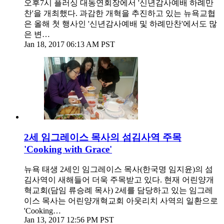
오후7시 플러싱 대동연회장에서 '신년감사예배 하례만
찬'을 개최했다. 과감한 개혁을 추진하고 있는 뉴욕교협
은 올해 첫 행사인 '신년감사예배 및 하례만찬'에서도 많
은 변…
Jan 18, 2017 06:13 AM PST
2세 임그레이스 목사의 섬김사역 주목
'Cooking with Grace'
뉴욕 태생 2세인 임그레이스 목사(한국명 임지윤)의 섬
김사역이 새해들어 더욱 주목받고 있다. 현재 어린양개
혁교회(담임 류승례 목사) 2세를 담당하고 있는 임그레
이스 목사는 어린양개혁교회 아웃리치 사역의 일환으로
'Cooking…
Jan 13, 2017 12:56 PM PST