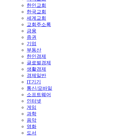
한인교회
한국교회
세계교회
교회주소록
금융
증권
기업
부동산
한인경제
글로벌경제
생활경제
경제일반
IT기기
통신/모바일
소프트웨어
인터넷
게임
과학
음악
영화
도서