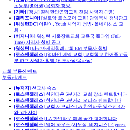
초등부(영어권) 목회자 청빙.
[기타]
[청빙] 칠레한인연합교회 전임 사역자 (1명)
[캘리포니아]
[실로암 로스모어 교회] 담임목사 청빙광고
[워싱턴DC]
어린이, Youth 사역자 청빙- 올네이션스 교
회 -
[버지니아]
워싱턴 서울장로교회 교육국 풀타임 (Full-
Time) 사역자 청빙 공고
[워싱턴]
타코마제일침례교회 EM 부목사 청빙
[로스앤젤레스]
[얼바인 베델 교회] 교회학교 한어중고등
부 하프 사역자 청빙 (전도사님/목사님)
교회 부동산/렌트
부동산/렌트
[뉴저지]
선교사 숙소
[로스앤젤레스]
한인타운 5분거리 교회 장소 렌트합니다
[로스앤젤레스]
한인타운 5분거리 오피스 렌트합니다
[로스앤젤레스]
교회 서브리스 LA 한인타운 웨스턴 4가
와 5가 사이
[로스앤젤레스]
LA 한인타운 예배 공간 쉐어합니다
[로스앤젤레스]
웨어 하우스 (사무실, 비지니스)_Cypress