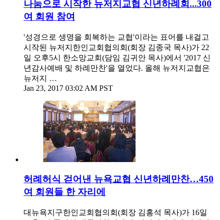
나눔으로 시작한 뉴저지교협 신년하례회...300
여 회원 참여
'성경으로 생명을 회복하는 교협'이라는 표어를 내걸고
시작된 뉴저지한인교회협의회(회장 김종국 목사)가 22
일 오후5시 한소망교회(담임 김귀안 목사)에서 '2017 신
년감사예배 및 하례만찬'을 열었다. 올해 뉴저지교협은
뉴저지 …
Jan 23, 2017 03:02 AM PST
허례허식 걷어낸 뉴욕교협 신년하례만찬…450
여 회원들 한 자리에
대뉴욕지구한인교회협의회(회장 김홍석 목사)가 16일