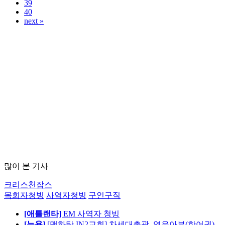
39
40
next »
많이 본 기사
크리스천잡스
목회자청빙
사역자청빙
구인구직
[애틀랜타]
EM 사역자 청빙
[뉴욕]
[맨하탄 IN2교회] 차세대총괄, 영유아부(한어권)