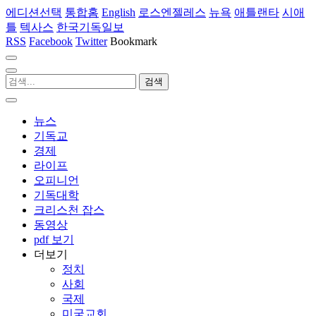
에디션선택
통합홈
English
로스엔젤레스
뉴욕
애틀랜타
시애
틀
텍사스
한국기독일보
RSS
Facebook
Twitter
Bookmark
뉴스
기독교
경제
라이프
오피니언
기독대학
크리스천 잡스
동영상
pdf 보기
더보기
정치
사회
국제
미국교회