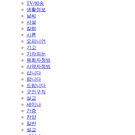
TV/방송
생활정보
날씨
사설
칼럼
시론
오피니언
기고
기자의눈
목회자청빙
사역자청빙
삽니다
팝니다
드립니다
구인구직
설교
세미나
간증
찬양
일반
설교