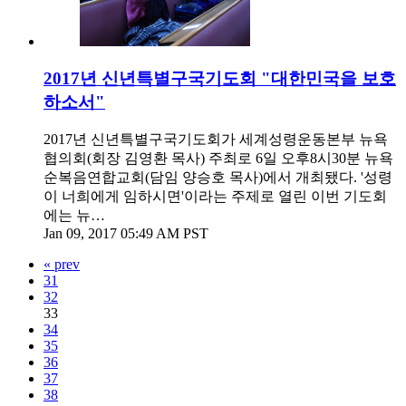
2017년 신년특별구국기도회 "대한민국을 보호
하소서"
2017년 신년특별구국기도회가 세계성령운동본부 뉴욕
협의회(회장 김영환 목사) 주최로 6일 오후8시30분 뉴욕
순복음연합교회(담임 양승호 목사)에서 개최됐다. '성령
이 너희에게 임하시면'이라는 주제로 열린 이번 기도회
에는 뉴…
Jan 09, 2017 05:49 AM PST
« prev
31
32
33
34
35
36
37
38