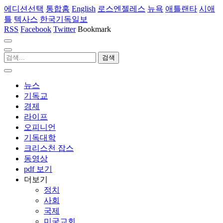
에디션선택
통합홈
English
로스엔젤레스
뉴욕
애틀랜타
시애
틀
텍사스
한국기독일보
RSS
Facebook
Twitter
Bookmark
뉴스
기독교
경제
라이프
오피니언
기독대학
크리스천 잡스
동영상
pdf 보기
더보기
정치
사회
국제
미국교회