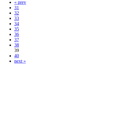
« prev
31
32
33
34
35
36
37
38
39
40
next »