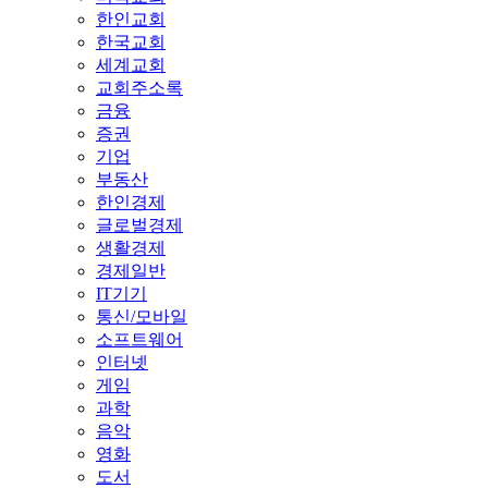
한인교회
한국교회
세계교회
교회주소록
금융
증권
기업
부동산
한인경제
글로벌경제
생활경제
경제일반
IT기기
통신/모바일
소프트웨어
인터넷
게임
과학
음악
영화
도서