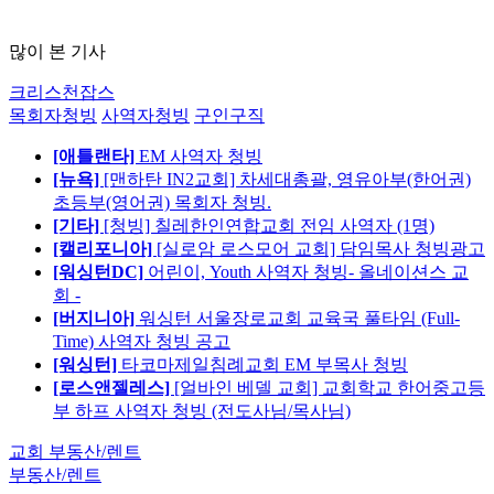
많이 본 기사
크리스천잡스
목회자청빙
사역자청빙
구인구직
[애틀랜타]
EM 사역자 청빙
[뉴욕]
[맨하탄 IN2교회] 차세대총괄, 영유아부(한어권)
초등부(영어권) 목회자 청빙.
[기타]
[청빙] 칠레한인연합교회 전임 사역자 (1명)
[캘리포니아]
[실로암 로스모어 교회] 담임목사 청빙광고
[워싱턴DC]
어린이, Youth 사역자 청빙- 올네이션스 교
회 -
[버지니아]
워싱턴 서울장로교회 교육국 풀타임 (Full-
Time) 사역자 청빙 공고
[워싱턴]
타코마제일침례교회 EM 부목사 청빙
[로스앤젤레스]
[얼바인 베델 교회] 교회학교 한어중고등
부 하프 사역자 청빙 (전도사님/목사님)
교회 부동산/렌트
부동산/렌트