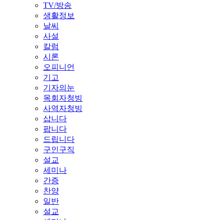
TV/방송
생활정보
날씨
사설
칼럼
시론
오피니언
기고
기자의눈
목회자청빙
사역자청빙
삽니다
팝니다
드립니다
구인구직
설교
세미나
간증
찬양
일반
설교