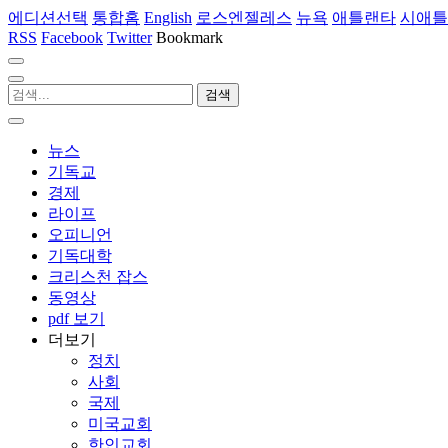
에디션선택
통합홈
English
로스엔젤레스
뉴욕
애틀랜타
시애틀
RSS
Facebook
Twitter
Bookmark
뉴스
기독교
경제
라이프
오피니언
기독대학
크리스천 잡스
동영상
pdf 보기
더보기
정치
사회
국제
미국교회
한인교회