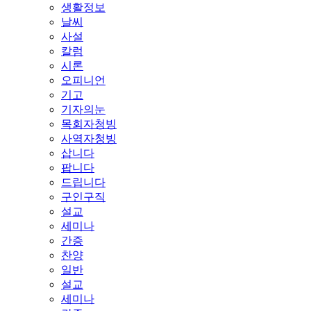
생활정보
날씨
사설
칼럼
시론
오피니언
기고
기자의눈
목회자청빙
사역자청빙
삽니다
팝니다
드립니다
구인구직
설교
세미나
간증
찬양
일반
설교
세미나