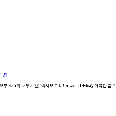
개최
후 4시(미 서부시간) '렉시오 디비나(Lectio Divina), 거룩