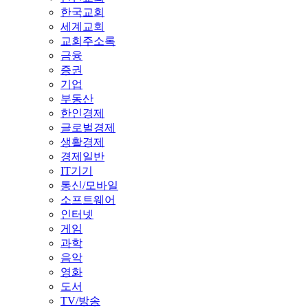
한국교회
세계교회
교회주소록
금융
증권
기업
부동산
한인경제
글로벌경제
생활경제
경제일반
IT기기
통신/모바일
소프트웨어
인터넷
게임
과학
음악
영화
도서
TV/방송