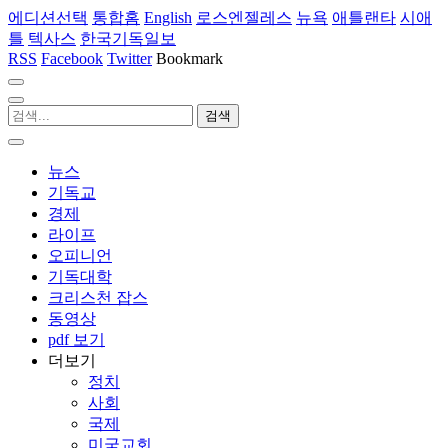
에디션선택
통합홈
English
로스엔젤레스
뉴욕
애틀랜타
시애
틀
텍사스
한국기독일보
RSS
Facebook
Twitter
Bookmark
뉴스
기독교
경제
라이프
오피니언
기독대학
크리스천 잡스
동영상
pdf 보기
더보기
정치
사회
국제
미국교회