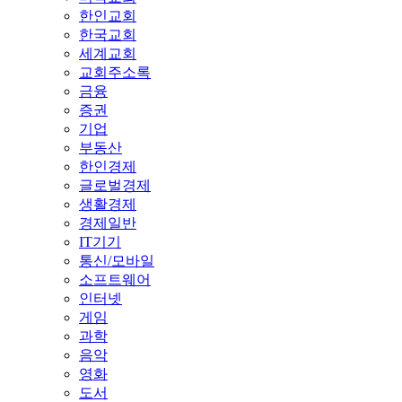
한인교회
한국교회
세계교회
교회주소록
금융
증권
기업
부동산
한인경제
글로벌경제
생활경제
경제일반
IT기기
통신/모바일
소프트웨어
인터넷
게임
과학
음악
영화
도서