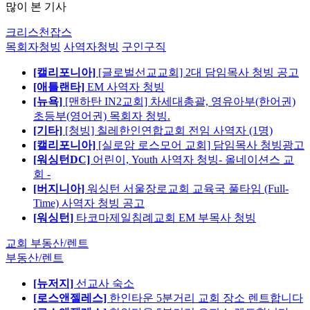
많이 본 기사
크리스천잡스
목회자청빙
사역자청빙
구인구직
[캘리포니아]
[글로벌선교교회] 2대 담임목사 청빙 공고
[애틀랜타]
EM 사역자 청빙
[뉴욕]
[맨하탄 IN2교회] 차세대총괄, 영유아부(한어권)
초등부(영어권) 목회자 청빙.
[기타]
[청빙] 칠레한인연합교회 전임 사역자 (1명)
[캘리포니아]
[실로암 로스모어 교회] 담임목사 청빙광고
[워싱턴DC]
어린이, Youth 사역자 청빙- 올네이션스 교
회 -
[버지니아]
워싱턴 서울장로교회 교육국 풀타임 (Full-
Time) 사역자 청빙 공고
[워싱턴]
타코마제일침례교회 EM 부목사 청빙
교회 부동산/렌트
부동산/렌트
[뉴저지]
선교사 숙소
[로스앤젤레스]
한인타운 5분거리 교회 장소 렌트합니다