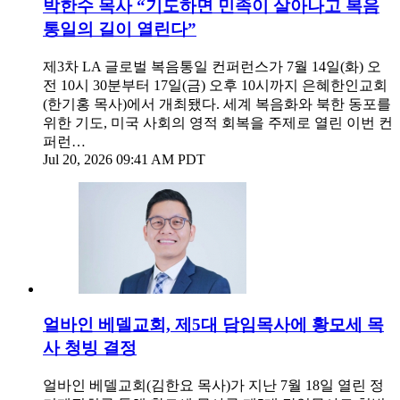
박한수 목사 “기도하면 민족이 살아나고 복음
통일의 길이 열린다”
제3차 LA 글로벌 복음통일 컨퍼런스가 7월 14일(화) 오
전 10시 30분부터 17일(금) 오후 10시까지 은혜한인교회
(한기홍 목사)에서 개최됐다. 세계 복음화와 북한 동포를
위한 기도, 미국 사회의 영적 회복을 주제로 열린 이번 컨
퍼런…
Jul 20, 2026 09:41 AM PDT
얼바인 베델교회, 제5대 담임목사에 황모세 목
사 청빙 결정
얼바인 베델교회(김한요 목사)가 지난 7월 18일 열린 정