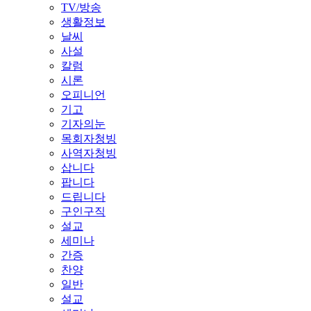
TV/방송
생활정보
날씨
사설
칼럼
시론
오피니언
기고
기자의눈
목회자청빙
사역자청빙
삽니다
팝니다
드립니다
구인구직
설교
세미나
간증
찬양
일반
설교