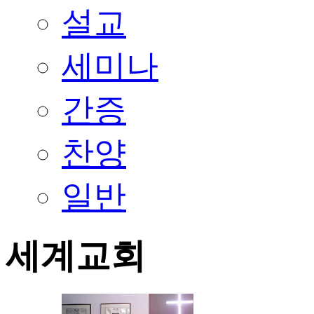
설교
세미나
간증
찬양
일반
세계교회