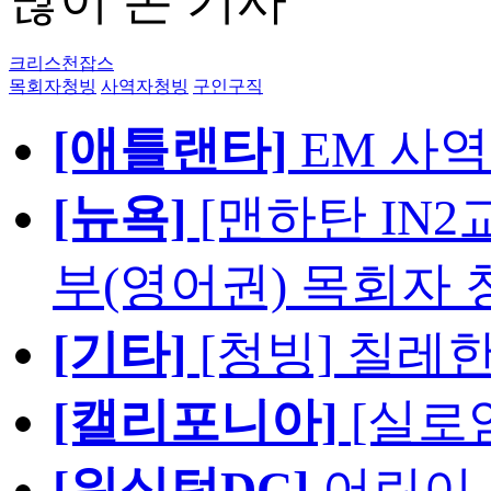
많이 본 기사
크리스천잡스
목회자청빙
사역자청빙
구인구직
[애틀랜타]
EM 사
[뉴욕]
[맨하탄 IN
부(영어권) 목회자 
[기타]
[청빙] 칠레
[캘리포니아]
[실로
[워싱턴DC]
어린이,