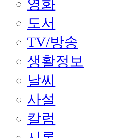
영화
도서
TV/방송
생활정보
날씨
사설
칼럼
시론