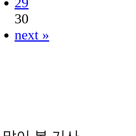
29
30
next »