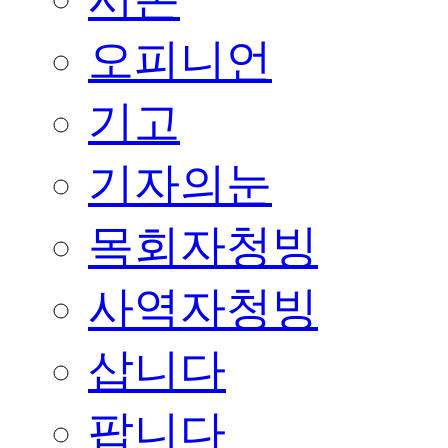
오피니언
기고
기자의눈
목회자청빙
사역자청빙
삽니다
팝니다