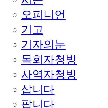
오피니언
기고
기자의눈
목회자청빙
사역자청빙
삽니다
팝니다