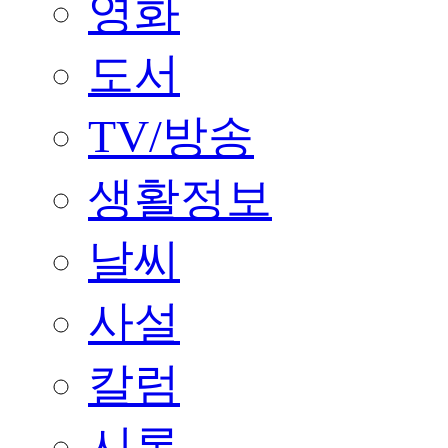
영화
도서
TV/방송
생활정보
날씨
사설
칼럼
시론