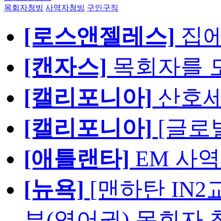
목회자청빙
사역자청빙
구인구직
[로스앤젤레스]
집에
[캔자스]
목회자를 모
[캘리포니아]
산호세
[캘리포니아]
[글로
[애틀랜타]
EM 사
[뉴욕]
[맨하탄 IN
부(영어권) 목회자 