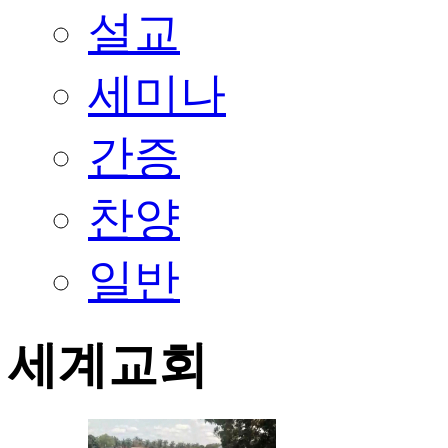
설교
세미나
간증
찬양
일반
세계교회