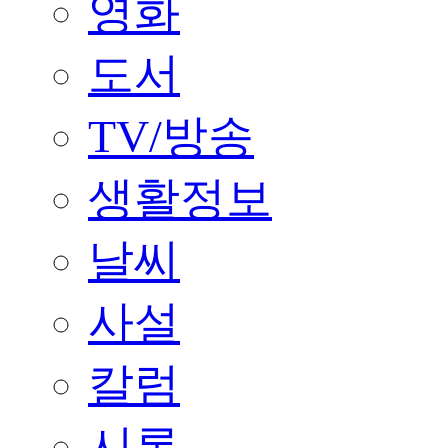
영화
도서
TV/방송
생활정보
날씨
사설
칼럼
시론