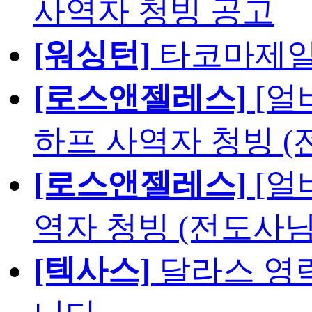
사역자 청빙 공고
[워싱턴]
타코마제일
[로스앤젤레스]
[얼
하프 사역자 청빙 (
[로스앤젤레스]
[얼
역자 청빙 (전도사님
[텍사스]
달라스 영락