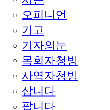
오피니언
기고
기자의눈
목회자청빙
사역자청빙
삽니다
팝니다