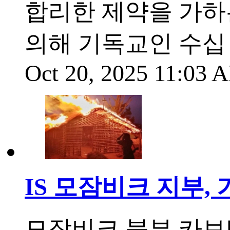
합리한 제약을 가하
의해 기독교인 수십
Oct 20, 2025 11:03
IS 모잠비크 지부,
모잠비크 북부 카보