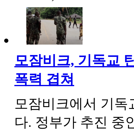
모잠비크, 기독교 탄
폭력 겹쳐
모잠비크에서 기독교
다. 정부가 추진 중