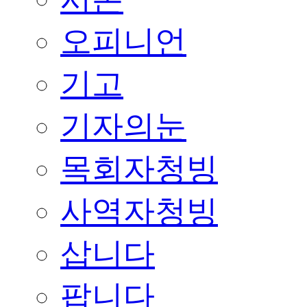
오피니언
기고
기자의눈
목회자청빙
사역자청빙
삽니다
팝니다