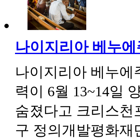
나이지리아 베누에주
나이지리아 베누에주
력이 6월 13~14
숨졌다고 크리스천포스
구 정의개발평화재단(