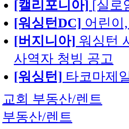
[캘리포니아]
[실로
[워싱턴DC]
어린이,
[버지니아]
워싱턴 서
사역자 청빙 공고
[워싱턴]
타코마제일
교회 부동산/렌트
부동산/렌트