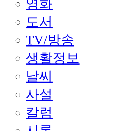
영화
도서
TV/방송
생활정보
날씨
사설
칼럼
시론