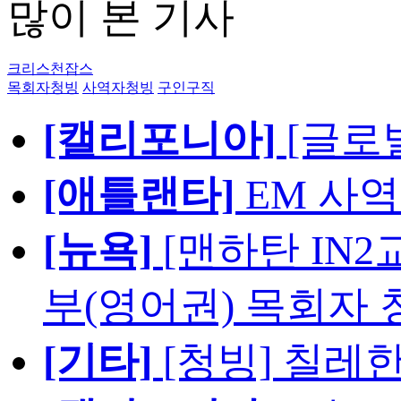
많이 본 기사
크리스천잡스
목회자청빙
사역자청빙
구인구직
[캘리포니아]
[글로
[애틀랜타]
EM 사
[뉴욕]
[맨하탄 IN
부(영어권) 목회자 
[기타]
[청빙] 칠레