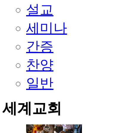
설교
세미나
간증
찬양
일반
세계교회