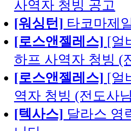
사역자 청빙 공고
[워싱턴]
타코마제일
[로스앤젤레스]
[얼
하프 사역자 청빙 (
[로스앤젤레스]
[얼
역자 청빙 (전도사님
[텍사스]
달라스 영락