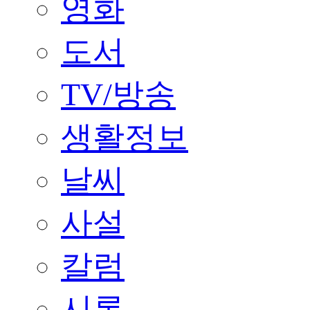
영화
도서
TV/방송
생활정보
날씨
사설
칼럼
시론