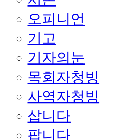
오피니언
기고
기자의눈
목회자청빙
사역자청빙
삽니다
팝니다