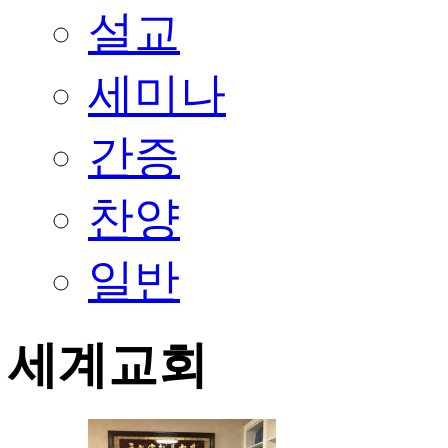
설교
세미나
간증
찬양
일반
세계교회