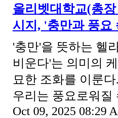
올리벳대학교(총장 
시지, '충만과 풍요 
'충만'을 뜻하는 헬라
비운다'는 의미의 케
묘한 조화를 이룬다
우리는 풍요로워질 수
Oct 09, 2025 08:29