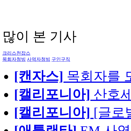
많이 본 기사
크리스천잡스
목회자청빙
사역자청빙
구인구직
[캔자스]
목회자를 모
[캘리포니아]
산호세
[캘리포니아]
[글로
[애틀랜타]
EM 사