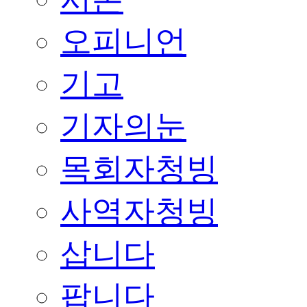
오피니언
기고
기자의눈
목회자청빙
사역자청빙
삽니다
팝니다