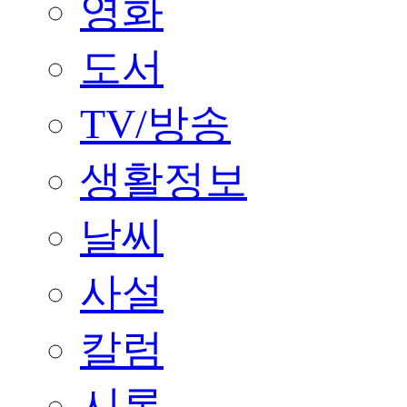
영화
도서
TV/방송
생활정보
날씨
사설
칼럼
시론