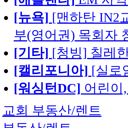
[뉴욕]
[맨하탄 IN
부(영어권) 목회자 
[기타]
[청빙] 칠레
[캘리포니아]
[실로
[워싱턴DC]
어린이,
교회 부동산/렌트