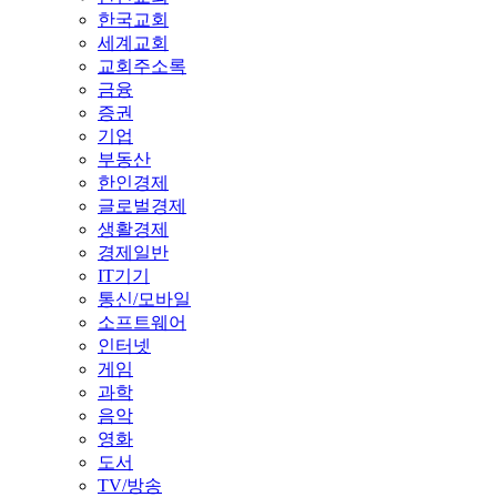
한국교회
세계교회
교회주소록
금융
증권
기업
부동산
한인경제
글로벌경제
생활경제
경제일반
IT기기
통신/모바일
소프트웨어
인터넷
게임
과학
음악
영화
도서
TV/방송