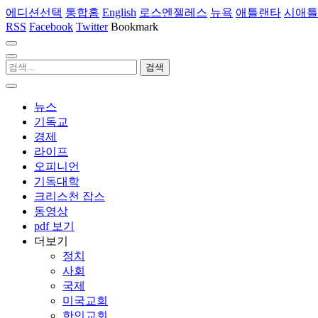
에디션선택
통합홈
English
로스엔젤레스
뉴욕
애틀랜타
시애틀
RSS
Facebook
Twitter
Bookmark
뉴스
기독교
경제
라이프
오피니언
기독대학
크리스천 잡스
동영상
pdf 보기
더보기
정치
사회
국제
미국교회
한인교회