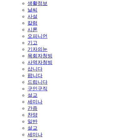
생활정보
날씨
사설
칼럼
시론
오피니언
기고
기자의눈
목회자청빙
사역자청빙
삽니다
팝니다
드립니다
구인구직
설교
세미나
간증
찬양
일반
설교
세미나