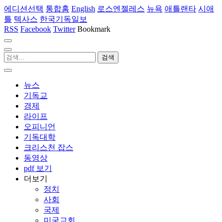
에디션선택
통합홈
English
로스엔젤레스
뉴욕
애틀랜타
시애
틀
텍사스
한국기독일보
RSS
Facebook
Twitter
Bookmark
뉴스
기독교
경제
라이프
오피니언
기독대학
크리스천 잡스
동영상
pdf 보기
더보기
정치
사회
국제
미국교회