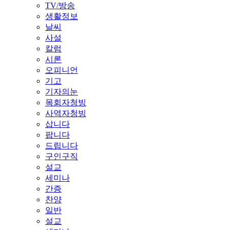
TV/방송
생활정보
날씨
사설
칼럼
시론
오피니언
기고
기자의눈
목회자청빙
사역자청빙
삽니다
팝니다
드립니다
구인구직
설교
세미나
간증
찬양
일반
설교