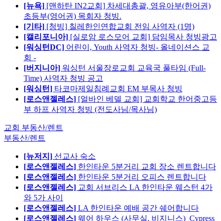
[뉴욕]
[맨하탄 IN2교회] 차세대총괄, 영유아부(한어권)
초등부(영어권) 목회자 청빙.
[기타]
[청빙] 칠레한인연합교회 전임 사역자 (1명)
[캘리포니아]
[실로암 로스모어 교회] 담임목사 청빙광고
[워싱턴DC]
어린이, Youth 사역자 청빙- 올네이션스 교
회 -
[버지니아]
워싱턴 서울장로교회 교육국 풀타임 (Full-
Time) 사역자 청빙 공고
[워싱턴]
타코마제일침례교회 EM 부목사 청빙
[로스앤젤레스]
[얼바인 베델 교회] 교회학교 한어중고등
부 하프 사역자 청빙 (전도사님/목사님)
교회 부동산/렌트
부동산/렌트
[뉴저지]
선교사 숙소
[로스앤젤레스]
한인타운 5분거리 교회 장소 렌트합니다
[로스앤젤레스]
한인타운 5분거리 오피스 렌트합니다
[로스앤젤레스]
교회 서브리스 LA 한인타운 웨스턴 4가
와 5가 사이
[로스앤젤레스]
LA 한인타운 예배 공간 쉐어합니다
[로스앤젤레스]
웨어 하우스 (사무실, 비지니스)_Cypress