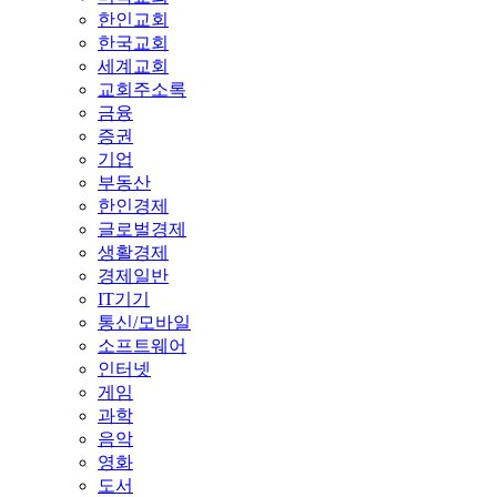
한인교회
한국교회
세계교회
교회주소록
금융
증권
기업
부동산
한인경제
글로벌경제
생활경제
경제일반
IT기기
통신/모바일
소프트웨어
인터넷
게임
과학
음악
영화
도서